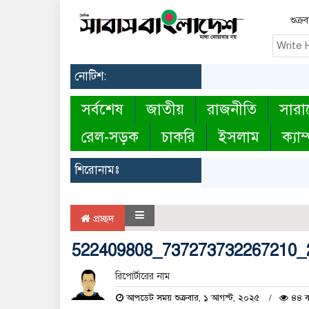
শুক্র
নোটিশ:
সর্বশেষ
জাতীয়
রাজনীতি
সারা
রেল-সড়ক
চাকরি
ইসলাম
ক্যাম
শিরোনামঃ
প্রচ্ছদ
522409808_737273732267210_
রিপোর্টারের নাম
আপডেট সময় শুক্রবার, ১ আগস্ট, ২০২৫
৪৪ ব