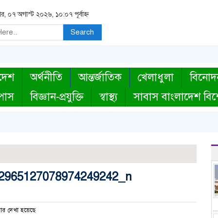
বার, ০৭ অগাস্ট ২০২৬, ১০:০৭ পূর্বাহ্ন
Search
দেশ
অর্থনীতি
আন্তর্জাতিক
খেলাধুলা
বিনোদ
্পাস
বিজ্ঞান-প্রযুক্তি
স্বাস্থ্য
সাবাস বাংলাদেশ বিশ
2965127078974249242_n
ার দেখা হয়েছে