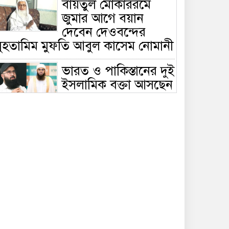
বায়তুল মোকাররমে
জুমার আগে বয়ান
দেবেন দেওবন্দের
মুহতামিম মুফতি আবুল কাসেম নোমানী
ভারত ও পাকিস্তানের দুই
ইসলামিক বক্তা আসছেন
বাংলাদেশে, ঢাকা-
ট্টগ্রামে আন্তর্জাতিক সেমিনার
জীবিত থাকতেই নিজের
‘চল্লিশা’ করলেন বৃদ্ধ,
খেলেন ২ হাজার মানুষ
বালিয়াকান্দিতে
উপজেলা প্রশাসনের
আয়োজনে জুলাই