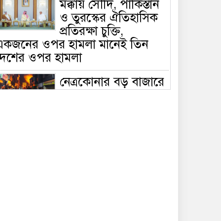
মক্কায় সৌদি, পাকিস্তান
ও তুরস্কের ঐতিহাসিক
প্রতিরক্ষা চুক্তি,
একজনের ওপর হামলা মানেই তিন
দেশের ওপর হামলা
নেত্রকোনার বড় বাজারে
ভয়াবহ আগুন, পুড়ছে ৫
বাণিজ্যিক প্রতিষ্ঠান;
িয়ন্ত্রণে ৭ ইউনিটের প্রাণপণ চেষ্টা
সাকিবের দেশে ফেরা ও
জাতীয় দলে ফেরার
সম্ভাবনা নেই, ইঙ্গিত
্রীড়া প্রতিমন্ত্রীর
ফেসবুকে যুক্ত হলো