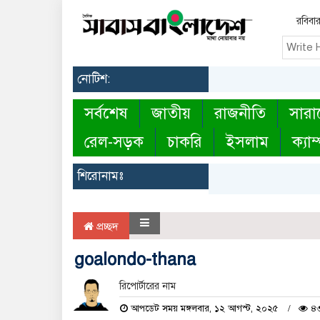
রবিবা
নোটিশ:
সর্বশেষ
জাতীয়
রাজনীতি
সারা
রেল-সড়ক
চাকরি
ইসলাম
ক্যাম
শিরোনামঃ
প্রচ্ছদ
goalondo-thana
রিপোর্টারের নাম
আপডেট সময় মঙ্গলবার, ১২ আগস্ট, ২০২৫
৪৩