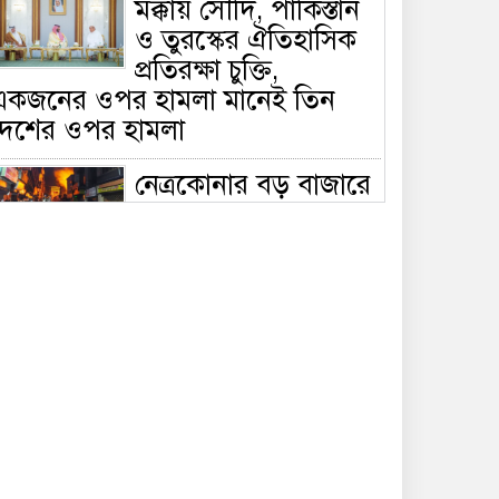
মক্কায় সৌদি, পাকিস্তান
ও তুরস্কের ঐতিহাসিক
প্রতিরক্ষা চুক্তি,
একজনের ওপর হামলা মানেই তিন
দেশের ওপর হামলা
নেত্রকোনার বড় বাজারে
ভয়াবহ আগুন, পুড়ছে ৫
বাণিজ্যিক প্রতিষ্ঠান;
িয়ন্ত্রণে ৭ ইউনিটের প্রাণপণ চেষ্টা
সাকিবের দেশে ফেরা ও
জাতীয় দলে ফেরার
সম্ভাবনা নেই, ইঙ্গিত
্রীড়া প্রতিমন্ত্রীর
ফেসবুকে যুক্ত হলো