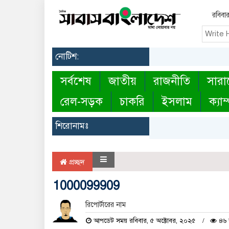
রবিবা
নোটিশ:
সর্বশেষ
জাতীয়
রাজনীতি
সারা
রেল-সড়ক
চাকরি
ইসলাম
ক্যাম
শিরোনামঃ
প্রচ্ছদ
1000099909
রিপোর্টারের নাম
আপডেট সময় রবিবার, ৫ অক্টোবর, ২০২৫
৪৬ ব