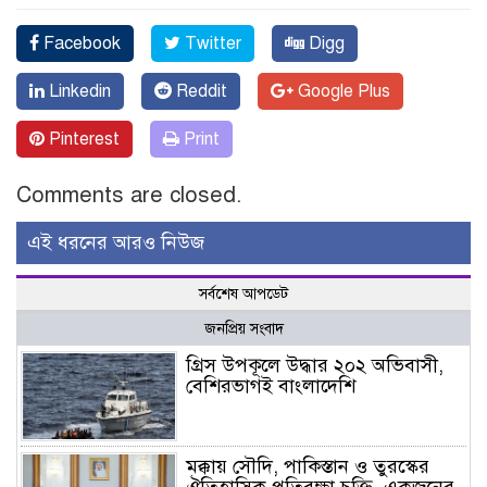
Facebook
Twitter
Digg
Linkedin
Reddit
Google Plus
Pinterest
Print
Comments are closed.
এই ধরনের আরও নিউজ
সর্বশেষ আপডেট
জনপ্রিয় সংবাদ
গ্রিস উপকূলে উদ্ধার ২০২ অভিবাসী,
বেশিরভাগই বাংলাদেশি
মক্কায় সৌদি, পাকিস্তান ও তুরস্কের
ঐতিহাসিক প্রতিরক্ষা চুক্তি, একজনের