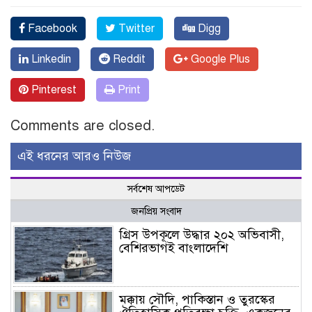
Facebook
Twitter
Digg
Linkedin
Reddit
Google Plus
Pinterest
Print
Comments are closed.
এই ধরনের আরও নিউজ
সর্বশেষ আপডেট
জনপ্রিয় সংবাদ
গ্রিস উপকূলে উদ্ধার ২০২ অভিবাসী,
বেশিরভাগই বাংলাদেশি
মক্কায় সৌদি, পাকিস্তান ও তুরস্কের