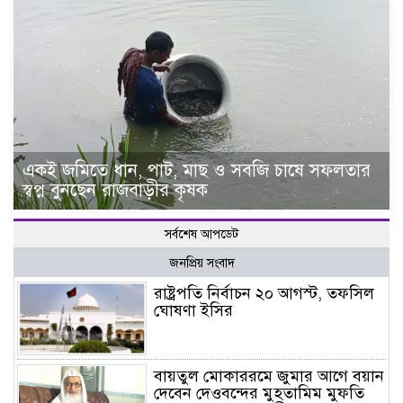
একই জমিতে ধান, পাট, মাছ ও সবজি চাষে সফলতার
স্বপ্ন বুনছেন রাজবাড়ীর কৃষক
সর্বশেষ আপডেট
জনপ্রিয় সংবাদ
রাষ্ট্রপতি নির্বাচন ২০ আগস্ট, তফসিল
ঘোষণা ইসির
বায়তুল মোকাররমে জুমার আগে বয়ান
দেবেন দেওবন্দের মুহতামিম মুফতি