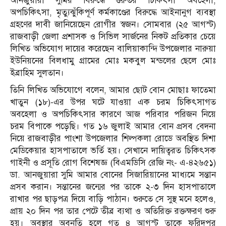
আনজুয়ারা সুমির বিরুদ্ধে গুরুতর চিকিৎসা অবহেলা,
অপচিকিৎসা, মৃত্যুঝুঁকিপূর্ণ কর্মকাণ্ডের বিরুদ্ধে আইনানুগ ব্যবস্থা
গ্রহণের দাবী জানিয়েছেন রোগীর স্বজন। সোমবার (২৫ আগস্ট)
রাজবাড়ী জেলা প্রশাসক ও সিভিল সার্জনের নিকট প্রতিকার চেয়ে
লিখিত অভিযোগ দায়ের করেছেন বালিয়াকান্দি উপজেলার নারুয়া
ইউনিয়নের বিলধামু গ্রামের মোঃ মকবুল মন্ডলের ছেলে মোঃ
ইব্রাহিম সুলতান।
তিনি লিখিত অভিযোগে বলেন, আমার ছোট বোন মোছাঃ ফাতেমা
খাতুন (১৮)-এর উপর ঘটে যাওয়া এক চরম চিকিৎসাগত
অবহেলা ও অপচিকিৎসার কারণে আজ পরিবার পরিজন নিয়ে
চরম বিপাকে পড়েছি। গত ১৬ জুলাই আমার বোন প্রসব বেদনা
নিয়ে রাজবাড়ীর পাংশা উপজেলার শিল্পকলা রোডে অবস্থিত দিশা
মেডিকেয়ার হাসপাতালে ভর্তি হয়। সেখানে দায়িত্বরত চিকিৎসক
গাইনী ও প্রসূতি রোগ বিশেষজ্ঞ (বিএমডিসি রেজি নং- এ-৪২৬৫১)
ডা. আনজুয়ারা সুমি আমার বোনের সিজারিয়ানের মাধ্যমে সন্তান
প্রসব করান। সন্তানের জন্মের পর তাকে ২-৩ দিন হাসপাতালে
রাখার পর ছাড়পত্র দিয়ে বাড়ি পাঠান। শুরুতে সে সুস্থ মনে হলেও,
প্রায় ২০ দিন পর তার পেটে তীব্র ব্যথা ও অতিরিক্ত রক্তক্ষরণ শুরু
হয়। অবস্থার অবনতি হলে গত ৪ আগস্ট তাকে ফরিদপুর