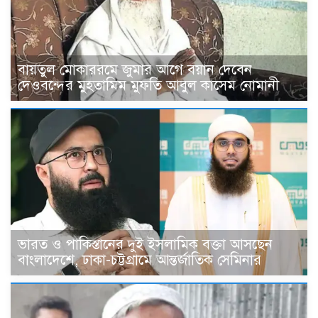
বায়তুল মোকাররমে জুমার আগে বয়ান দেবেন
দেওবন্দের মুহতামিম মুফতি আবুল কাসেম নোমানী
ভারত ও পাকিস্তানের দুই ইসলামিক বক্তা আসছেন
বাংলাদেশে, ঢাকা-চট্টগ্রামে আন্তর্জাতিক সেমিনার