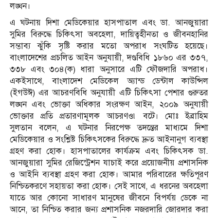
লঙ্ঘন।
এ ঘটনায় দিশা মেডিকেয়ার হাসপাতাল এবং ডা. আনজুয়ারা
সুমির বিরুদ্ধে চিকিৎসা অবহেলা, দায়িত্বহীনতা ও জীবনহানির
সম্ভাব্য ঝুঁকি সৃষ্টি করার মতো অপরাধ সংঘটিত হয়েছে।
বাংলাদেশের প্রচলিত আইন অনুযায়ী, দণ্ডবিধি ১৮৬০ এর ৩৩৭,
৩৩৮ এবং ৩০৪(ক) ধারা অনুসারে এটি ফৌজদারি অপরাধ।
একইসাথে, বাংলাদেশ মেডিকেল অ্যান্ড ডেন্টাল কাউন্সিল
(ইগউঈ) এর আচরণবিধি অনুযায়ী এটি চিকিৎসা পেশার গুরুতর
লঙ্ঘন এবং ভোক্তা অধিকার সংরক্ষণ আইন, ২০০৯ অনুযায়ী
ভোক্তার প্রতি প্রতারণামূলক আচরণও৷ বটে। মোঃ ইব্রাহিম
সুলতান বলেন, এ ঘটনার নিরপেক্ষ তদন্তের মাধ্যমে দিশা
মেডিকেয়ার ও সংশ্লিষ্ট চিকিৎসকের বিরুদ্ধে দ্রুত আইনানুগ ব্যবস্থা
গ্রহণ করা হোক। হাসপাতালের কার্যক্রম এবং চিকিৎসক ডা.
আনজুয়ারা সুমির রেজিস্ট্রেশন যাচাই করে প্রয়োজনীয় প্রশাসনিক
ও আইনি ব্যবস্থা গ্রহণ করা হোক। আমার পরিবারের ক্ষতিপূরণ
নিশ্চিতকরণে সহায়তা করা হোক। সেই সাথে, এ ধরনের অবহেলা
যাতে আর কোনো সাধারণ মানুষের জীবনে বিপর্যয় ডেকে না
আনে, তা নিশ্চিত করার জন্য প্রশাসনিক নজরদারি জোরদার করা