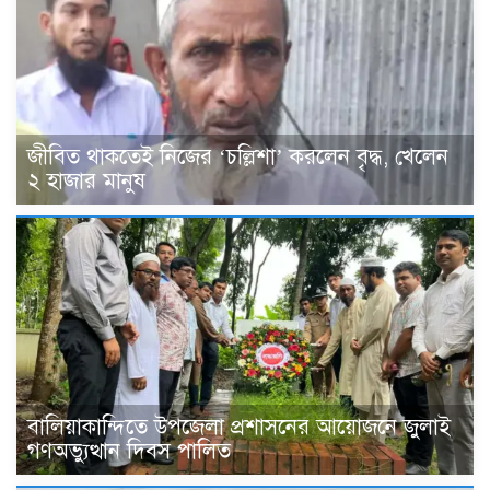
জীবিত থাকতেই নিজের ‘চল্লিশা’ করলেন বৃদ্ধ, খেলেন
২ হাজার মানুষ
বালিয়াকান্দিতে উপজেলা প্রশাসনের আয়োজনে জুলাই
গণঅভ্যুত্থান দিবস পালিত