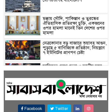
বেশিরভাগই বাংলাদেশি
মক্কায় সৌদি, পাকিস্তান ও তুরস্কের
ঐতিহাসিক প্রতিরক্ষা চুক্তি, একজনের
ওপর হামলা মানেই তিন দেশের ওপর
হামলা
নেত্রকোনার বড় বাজারে ভয়াবহ আগুন,
পুড়ছে ৫ বাণিজ্যিক প্রতিষ্ঠান; নিয়ন্ত্রণে
৭ ইউনিটের প্রাণপণ চেষ্টা
সাকিবের দেশে ফেরা ও জাতীয় দলে
ফেরার সম্ভাবনা নেই, ইঙ্গিত ক্রীড়া
প্রতিমন্ত্রীর
ফেসবুকে যুক্ত হলো বিকাশ, সহজ
হলো ডিজিটাল পেমেন্ট
Facebook
Twitter