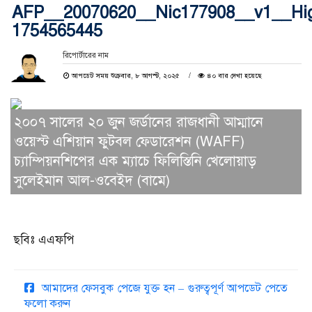
AFP__20070620__Nic177908__v1__High
1754565445
রিপোর্টারের নাম
আপডেট সময় শুক্রবার, ৮ আগস্ট, ২০২৫
৪০ বার দেখা হয়েছে
২০০৭ সালের ২০ জুন জর্ডানের রাজধানী আম্মানে
ওয়েস্ট এশিয়ান ফুটবল ফেডারেশন (WAFF)
চ্যাম্পিয়নশিপের এক ম্যাচে ফিলিস্তিনি খেলোয়াড়
সুলেইমান আল-ওবেইদ (বামে)
ছবিঃ এএফপি
আমাদের ফেসবুক পেজে যুক্ত হন – গুরুত্বপূর্ণ আপডেট পেতে
ফলো করুন