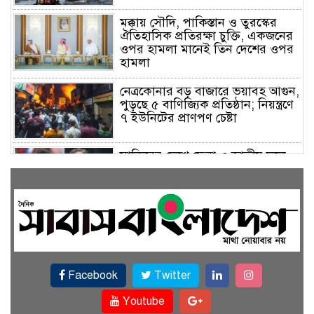
মক্কায় সৌদি, পাকিস্তান ও তুরস্কের
ঐতিহাসিক প্রতিরক্ষা চুক্তি, একজনের
ওপর হামলা মানেই তিন দেশের ওপর
হামলা
নেত্রকোনার বড় বাজারে ভয়াবহ আগুন,
পুড়ছে ৫ বাণিজ্যিক প্রতিষ্ঠান; নিয়ন্ত্রণে
৭ ইউনিটের প্রাণপণ চেষ্টা
সাকিবের দেশে ফেরা ও জাতীয় দলে
ফেরার সম্ভাবনা নেই, ইঙ্গিত ক্রীড়া
প্রতিমন্ত্রীর
ফেসবুকে যুক্ত হলো বিকাশ, সহজ
হলো ডিজিটাল পেমেন্ট
Facebook
Twitter
বৃষ্টি উপেক্ষা করে ‘জুলাই গণঅভ্যুত্থান
স্মৃতি জাদুঘরে’ দর্শনার্থীদের ঢল
Youtube