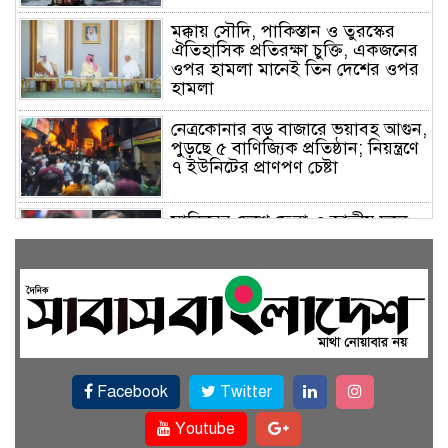
মক্কায় সৌদি, পাকিস্তান ও তুরস্কের
ঐতিহাসিক প্রতিরক্ষা চুক্তি, একজনের
ওপর হামলা মানেই তিন দেশের ওপর
হামলা
নেত্রকোনার বড় বাজারে ভয়াবহ আগুন,
পুড়ছে ৫ বাণিজ্যিক প্রতিষ্ঠান; নিয়ন্ত্রণে
৭ ইউনিটের প্রাণপণ চেষ্টা
সাকিবের দেশে ফেরা ও জাতীয় দলে
ফেরার সম্ভাবনা নেই, ইঙ্গিত ক্রীড়া
প্রতিমন্ত্রীর
ফেসবুকে যুক্ত হলো বিকাশ, সহজ
হলো ডিজিটাল পেমেন্ট
Facebook
Twitter
বৃষ্টি উপেক্ষা করে ‘জুলাই গণঅভ্যুত্থান
স্মৃতি জাদুঘরে’ দর্শনার্থীদের ঢল
Youtube