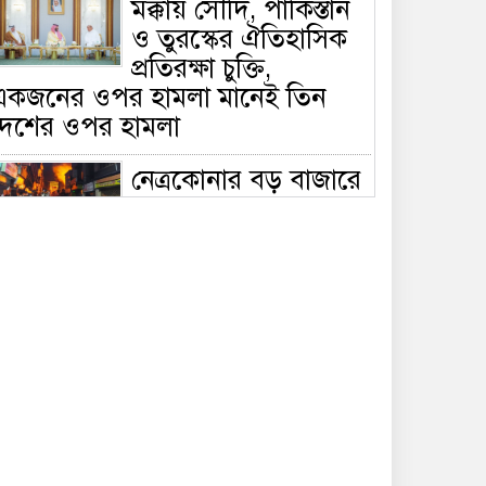
মক্কায় সৌদি, পাকিস্তান
ও তুরস্কের ঐতিহাসিক
প্রতিরক্ষা চুক্তি,
একজনের ওপর হামলা মানেই তিন
দেশের ওপর হামলা
নেত্রকোনার বড় বাজারে
ভয়াবহ আগুন, পুড়ছে ৫
বাণিজ্যিক প্রতিষ্ঠান;
িয়ন্ত্রণে ৭ ইউনিটের প্রাণপণ চেষ্টা
সাকিবের দেশে ফেরা ও
জাতীয় দলে ফেরার
সম্ভাবনা নেই, ইঙ্গিত
্রীড়া প্রতিমন্ত্রীর
ফেসবুকে যুক্ত হলো