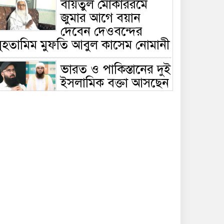
বায়তুল মোকাররমে
জুমার আগে বয়ান
দেবেন দেওবন্দের
মুহতামিম মুফতি আবুল কাসেম নোমানী
ভারত ও পাকিস্তানের দুই
ইসলামিক বক্তা আসছেন
বাংলাদেশে, ঢাকা-
ট্টগ্রামে আন্তর্জাতিক সেমিনার
জীবিত থাকতেই নিজের
‘চল্লিশা’ করলেন বৃদ্ধ,
খেলেন ২ হাজার মানুষ
বালিয়াকান্দিতে
উপজেলা প্রশাসনের
আয়োজনে জুলাই