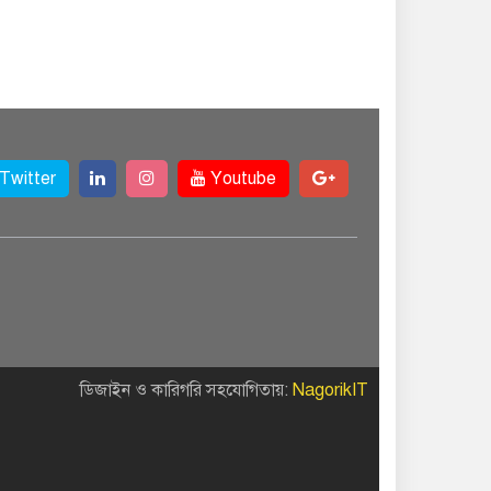
গণঅভ্যুত্থান দিবস পালিত
একই জমিতে ধান, পাট,
মাছ ও সবজি চাষে
সফলতার স্বপ্ন বুনছেন
রাজবাড়ীর কৃষক
Twitter
Youtube
রাজবাড়ীর
বালিয়াকান্দিতে দুই খাল
পুনঃখনন শেষে সরকারি
কোষাগারে ফিরল ১৭ লাখ টাকা
পাংশায় সাংবাদিক
আকাশ মাহমুদকে
ডিজাইন ও কারিগরি সহযোগিতায়:
NagorikIT
মারধর: মামলার এক
সামি বিশু সরদার গ্রেপ্তার
রাজবাড়ীতে সংবাদ