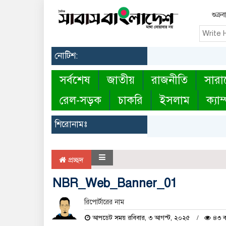
শুক্র
নোটিশ:
সর্বশেষ
জাতীয়
রাজনীতি
সারা
রেল-সড়ক
চাকরি
ইসলাম
ক্যাম
শিরোনামঃ
প্রচ্ছদ
NBR_Web_Banner_01
রিপোর্টারের নাম
আপডেট সময় রবিবার, ৩ আগস্ট, ২০২৫
৪৩ ব