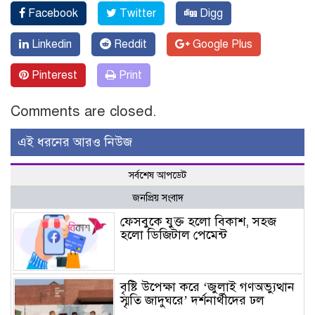
Facebook
Twitter
Digg
Linkedin
Reddit
Google Plus
Pinterest
Print
Comments are closed.
এই ধরনের আরও নিউজ
সর্বশেষ আপডেট
জনপ্রিয় সংবাদ
ফেসবুকে যুক্ত হলো বিকাশ, সহজ
হলো ডিজিটাল পেমেন্ট
বৃষ্টি উপেক্ষা করে ‘জুলাই গণঅভ্যুত্থান
স্মৃতি জাদুঘরে’ দর্শনার্থীদের ঢল