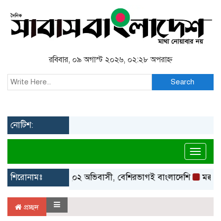
রবিবার, ০৯ অগাস্ট ২০২৬, ০২:২৮ অপরাহ্ন
Search
নোটিশ:
Toggl
গ্রিস উপকূলে উদ্ধার ২০২ অভিবাসী, বেশিরভাগই বাংলাদেশি
শিরোনামঃ
মক্কায়
প্রচ্ছদ