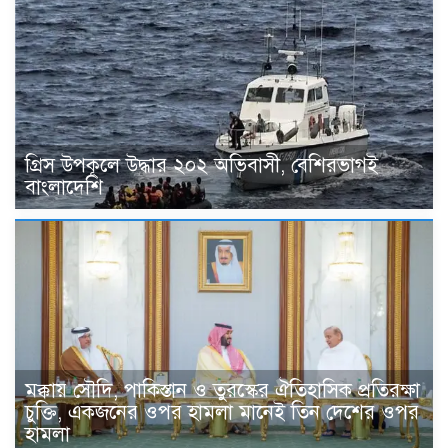
গ্রিস উপকূলে উদ্ধার ২০২ অভিবাসী, বেশিরভাগই
বাংলাদেশি
মক্কায় সৌদি, পাকিস্তান ও তুরস্কের ঐতিহাসিক প্রতিরক্ষা
চুক্তি, একজনের ওপর হামলা মানেই তিন দেশের ওপর
হামলা