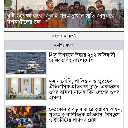
বৃষ্টি উপেক্ষা করে ‘জুলাই গণঅভ্যুত্থান স্মৃতি জাদুঘরে’
দর্শনার্থীদের ঢল
সর্বশেষ আপডেট
জনপ্রিয় সংবাদ
গ্রিস উপকূলে উদ্ধার ২০২ অভিবাসী,
বেশিরভাগই বাংলাদেশি
মক্কায় সৌদি, পাকিস্তান ও তুরস্কের
ঐতিহাসিক প্রতিরক্ষা চুক্তি, একজনের
ওপর হামলা মানেই তিন দেশের ওপর
হামলা
নেত্রকোনার বড় বাজারে ভয়াবহ আগুন,
পুড়ছে ৫ বাণিজ্যিক প্রতিষ্ঠান; নিয়ন্ত্রণে
৭ ইউনিটের প্রাণপণ চেষ্টা