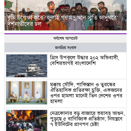
বৃষ্টি উপেক্ষা করে ‘জুলাই গণঅভ্যুত্থান স্মৃতি জাদুঘরে’
দর্শনার্থীদের ঢল
সর্বশেষ আপডেট
জনপ্রিয় সংবাদ
গ্রিস উপকূলে উদ্ধার ২০২ অভিবাসী,
বেশিরভাগই বাংলাদেশি
মক্কায় সৌদি, পাকিস্তান ও তুরস্কের
ঐতিহাসিক প্রতিরক্ষা চুক্তি, একজনের
ওপর হামলা মানেই তিন দেশের ওপর
হামলা
নেত্রকোনার বড় বাজারে ভয়াবহ আগুন,
পুড়ছে ৫ বাণিজ্যিক প্রতিষ্ঠান; নিয়ন্ত্রণে
৭ ইউনিটের প্রাণপণ চেষ্টা