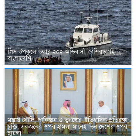
গ্রিস উপকূলে উদ্ধার ২০২ অভিবাসী, বেশিরভাগই
বাংলাদেশি
মক্কায় সৌদি, পাকিস্তান ও তুরস্কের ঐতিহাসিক প্রতিরক্ষা
চুক্তি, একজনের ওপর হামলা মানেই তিন দেশের ওপর
হামলা