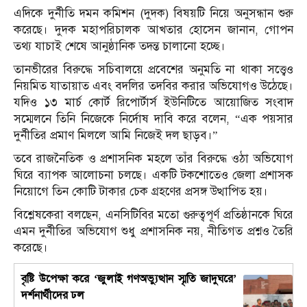
এদিকে দুর্নীতি দমন কমিশন (দুদক) বিষয়টি নিয়ে অনুসন্ধান শুরু
করেছে। দুদক মহাপরিচালক আখতার হোসেন জানান, গোপন
তথ্য যাচাই শেষে আনুষ্ঠানিক তদন্ত চালানো হচ্ছে।
তানভীরের বিরুদ্ধে সচিবালয়ে প্রবেশের অনুমতি না থাকা সত্ত্বেও
নিয়মিত যাতায়াত এবং বদলির তদবির করার অভিযোগও উঠেছে।
যদিও ১৩ মার্চ কোর্ট রিপোর্টার্স ইউনিটিতে আয়োজিত সংবাদ
সম্মেলনে তিনি নিজেকে নির্দোষ দাবি করে বলেন, “এক পয়সার
দুর্নীতির প্রমাণ মিললে আমি নিজেই দল ছাড়ব।”
তবে রাজনৈতিক ও প্রশাসনিক মহলে তাঁর বিরুদ্ধে ওঠা অভিযোগ
ঘিরে ব্যাপক আলোচনা চলছে। একটি টকশোতেও জেলা প্রশাসক
নিয়োগে তিন কোটি টাকার চেক গ্রহণের প্রসঙ্গ উত্থাপিত হয়।
বিশ্লেষকেরা বলছেন, এনসিটিবির মতো গুরুত্বপূর্ণ প্রতিষ্ঠানকে ঘিরে
এমন দুর্নীতির অভিযোগ শুধু প্রশাসনিক নয়, নীতিগত প্রশ্নও তৈরি
করেছে।
বৃষ্টি উপেক্ষা করে ‘জুলাই গণঅভ্যুত্থান স্মৃতি জাদুঘরে’
দর্শনার্থীদের ঢল