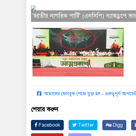
'জাতীয় নাগরিক পার্টি' (এনসিপি) ব্যাকড্রপে 
আমাদের ফেসবুক পেজে যুক্ত হন – গুরুত্বপূর্ণ আপ
শেয়ার করুন
Facebook
Twitter
Digg