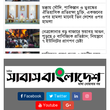
মক্কায় সৌদি, পাকিস্তান ও তুরস্কের
ঐতিহাসিক প্রতিরক্ষা চুক্তি, একজনের
ওপর হামলা মানেই তিন দেশের ওপর
হামলা
নেত্রকোনার বড় বাজারে ভয়াবহ আগুন,
পুড়ছে ৫ বাণিজ্যিক প্রতিষ্ঠান; নিয়ন্ত্রণে
৭ ইউনিটের প্রাণপণ চেষ্টা
সাকিবের দেশে ফেরা ও জাতীয় দলে
ফেরার সম্ভাবনা নেই, ইঙ্গিত ক্রীড়া
প্রতিমন্ত্রীর
ফেসবুকে যুক্ত হলো বিকাশ, সহজ
হলো ডিজিটাল পেমেন্ট
Facebook
Twitter
বৃষ্টি উপেক্ষা করে ‘জুলাই গণঅভ্যুত্থান
স্মৃতি জাদুঘরে’ দর্শনার্থীদের ঢল
Youtube