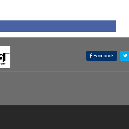
১
Facebook
চ