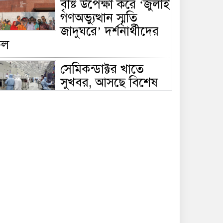
বৃষ্টি উপেক্ষা করে ‘জুলাই
গণঅভ্যুত্থান স্মৃতি
জাদুঘরে’ দর্শনার্থীদের
ঢল
সেমিকন্ডাক্টর খাতে
সুখবর, আসছে বিশেষ
প্রণোদনা
দক্ষিণ কোরিয়ার নজরে
বাংলাদেশের পোশাক
শিল্প, বড় বিনিয়োগ
ম্ভাবনা
জলাবদ্ধ এলাকায়
কৃষিতে নতুন দিগন্ত:
পলি নেট হাউসে বছরে