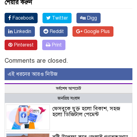
শেয়ার করুন
Facebook
Twitter
Digg
Linkedin
Reddit
Google Plus
Pinterest
Print
Comments are closed.
এই ধরনের আরও নিউজ
সর্বশেষ আপডেট
জনপ্রিয় সংবাদ
ফেসবুকে যুক্ত হলো বিকাশ, সহজ
হলো ডিজিটাল পেমেন্ট
বৃষ্টি উপেক্ষা করে ‘জুলাই গণঅভ্যুত্থান