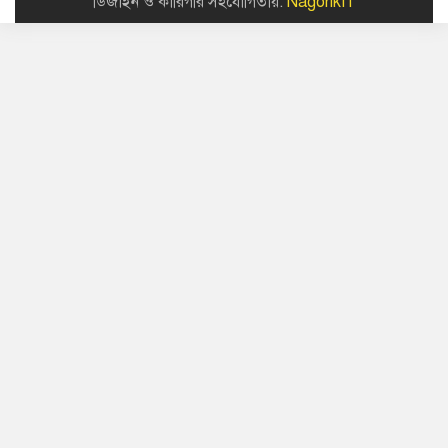
ডিজাইন ও কারিগরি সহযোগিতায়:
NagorikIT