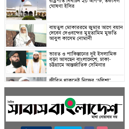
রাষ্ট্রপতি নির্বাচন ২০ আগস্ট, তফসিল
ঘোষণা ইসির
বায়তুল মোকাররমে জুমার আগে বয়ান
দেবেন দেওবন্দের মুহতামিম মুফতি
আবুল কাসেম নোমানী
ভারত ও পাকিস্তানের দুই ইসলামিক
বক্তা আসছেন বাংলাদেশে, ঢাকা-
চট্টগ্রামে আন্তর্জাতিক সেমিনার
জীবিত থাকতেই নিজের ‘চল্লিশা’
করলেন বৃদ্ধ, খেলেন ২ হাজার মানুষ
বালিয়াকান্দিতে উপজেলা প্রশাসনের
আয়োজনে জুলাই গণঅভ্যুত্থান দিবস
পালিত