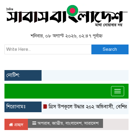
শনিবার, ০৮ অগাস্ট ২০২৬, ০২:৪৭ পূর্বাহ্ন
Search
নোটিশ:
Toggl
শিরোনামঃ
গ্রিস উপকূলে উদ্ধার ২০২ অভিবাসী, বেশিরভাগই বাং
অপরাধ
,
জাতীয়
,
বাংলাদেশ
,
সারাদেশ
প্রচ্ছদ