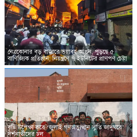
নেত্রকোনার বড় বাজারে ভয়াবহ আগুন, পুড়ছে ৫
বাণিজ্যিক প্রতিষ্ঠান; নিয়ন্ত্রণে ৭ ইউনিটের প্রাণপণ চেষ্টা
বৃষ্টি উপেক্ষা করে ‘জুলাই গণঅভ্যুত্থান স্মৃতি জাদুঘরে’
দর্শনার্থীদের ঢল