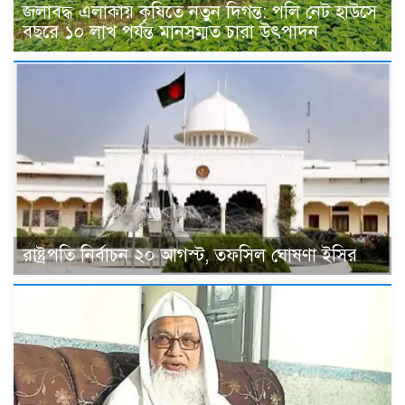
জলাবদ্ধ এলাকায় কৃষিতে নতুন দিগন্ত: পলি নেট হাউসে
বছরে ১০ লাখ পর্যন্ত মানসম্মত চারা উৎপাদন
রাষ্ট্রপতি নির্বাচন ২০ আগস্ট, তফসিল ঘোষণা ইসির