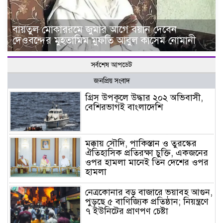
বায়তুল মোকাররমে জুমার আগে বয়ান দেবেন
দেওবন্দের মুহতামিম মুফতি আবুল কাসেম নোমানী
সর্বশেষ আপডেট
জনপ্রিয় সংবাদ
গ্রিস উপকূলে উদ্ধার ২০২ অভিবাসী,
বেশিরভাগই বাংলাদেশি
মক্কায় সৌদি, পাকিস্তান ও তুরস্কের
ঐতিহাসিক প্রতিরক্ষা চুক্তি, একজনের
ওপর হামলা মানেই তিন দেশের ওপর
হামলা
নেত্রকোনার বড় বাজারে ভয়াবহ আগুন,
পুড়ছে ৫ বাণিজ্যিক প্রতিষ্ঠান; নিয়ন্ত্রণে
৭ ইউনিটের প্রাণপণ চেষ্টা