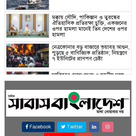
মক্কায় সৌদি, পাকিস্তান ও তুরস্কের
ঐতিহাসিক প্রতিরক্ষা চুক্তি, একজনের
ওপর হামলা মানেই তিন দেশের ওপর
হামলা
নেত্রকোনার বড় বাজারে ভয়াবহ আগুন,
পুড়ছে ৫ বাণিজ্যিক প্রতিষ্ঠান; নিয়ন্ত্রণে
৭ ইউনিটের প্রাণপণ চেষ্টা
সাকিবের দেশে ফেরা ও জাতীয় দলে
ফেরার সম্ভাবনা নেই, ইঙ্গিত ক্রীড়া
প্রতিমন্ত্রীর
ফেসবুকে যুক্ত হলো বিকাশ, সহজ
হলো ডিজিটাল পেমেন্ট
Facebook
Twitter
বৃষ্টি উপেক্ষা করে ‘জুলাই গণঅভ্যুত্থান