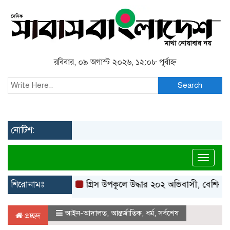
রবিবার, ০৯ অগাস্ট ২০২৬, ১২:০৮ পূর্বাহ্ন
Search
নোটিশ:
Toggl
শিরোনামঃ
গ্রিস উপকূলে উদ্ধার ২০২ অভিবাসী, বেশিরভাগই বাং
আইন-আদালত
,
আন্তর্জাতিক
,
ধর্ম
,
সর্বশেষ
প্রচ্ছদ