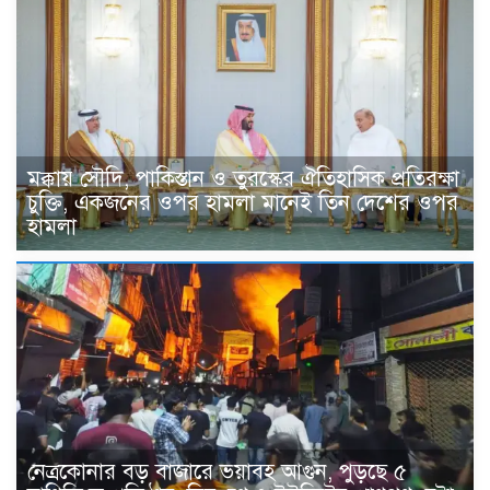
মক্কায় সৌদি, পাকিস্তান ও তুরস্কের ঐতিহাসিক প্রতিরক্ষা
চুক্তি, একজনের ওপর হামলা মানেই তিন দেশের ওপর
হামলা
নেত্রকোনার বড় বাজারে ভয়াবহ আগুন, পুড়ছে ৫