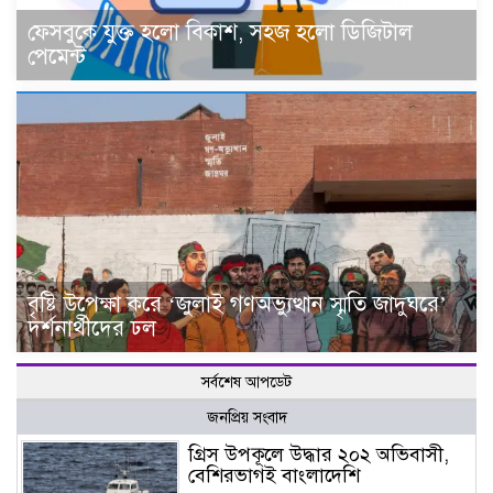
ফেসবুকে যুক্ত হলো বিকাশ, সহজ হলো ডিজিটাল
পেমেন্ট
বৃষ্টি উপেক্ষা করে ‘জুলাই গণঅভ্যুত্থান স্মৃতি জাদুঘরে’
দর্শনার্থীদের ঢল
সর্বশেষ আপডেট
জনপ্রিয় সংবাদ
গ্রিস উপকূলে উদ্ধার ২০২ অভিবাসী,
বেশিরভাগই বাংলাদেশি