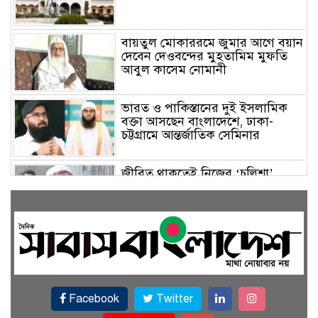
বায়তুল মোকাররমে জুমার আগে বয়ান
দেবেন দেওবন্দের মুহতামিম মুফতি
আবুল কাসেম নোমানী
ভারত ও পাকিস্তানের দুই ইসলামিক
বক্তা আসছেন বাংলাদেশে, ঢাকা-
চট্টগ্রামে আন্তর্জাতিক সেমিনার
জীবিত থাকতেই নিজের ‘চল্লিশা’
করলেন বৃদ্ধ, খেলেন ২ হাজার মানুষ
বালিয়াকান্দিতে উপজেলা প্রশাসনের
আয়োজনে জুলাই গণঅভ্যুত্থান দিবস
পালিত
Facebook
Twitter
একই জমিতে ধান, পাট, মাছ ও সবজি