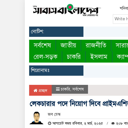
শনিবা
নোটিশ:
সর্বশেষ
জাতীয়
রাজনীতি
সারা
রেল-সড়ক
চাকরি
ইসলাম
ক্যাম
শিরোনামঃ
চাকরি
,
সর্বশেষ
প্রচ্ছদ
লেকচারার পদে নিয়োগ দিবে প্রাইমএশিয়া
জব ডেস্ক
আপডেট সময় রবিবার, ২ মার্চ, ২০২৫
২০৮ বার