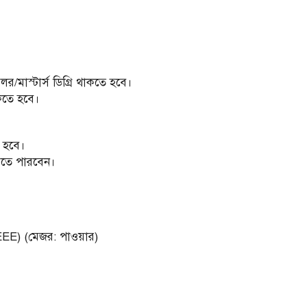
১
চেলর/মাস্টার্স ডিগ্রি থাকতে হবে।
াকতে হবে।
া হবে।
করতে পারবেন।
 (EEE) (মেজর: পাওয়ার)