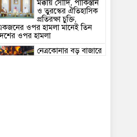
মক্কায় সৌদি, পাকিস্তান
ও তুরস্কের ঐতিহাসিক
প্রতিরক্ষা চুক্তি,
একজনের ওপর হামলা মানেই তিন
দেশের ওপর হামলা
নেত্রকোনার বড় বাজারে
ভয়াবহ আগুন, পুড়ছে ৫
বাণিজ্যিক প্রতিষ্ঠান;
িয়ন্ত্রণে ৭ ইউনিটের প্রাণপণ চেষ্টা
সাকিবের দেশে ফেরা ও
জাতীয় দলে ফেরার
সম্ভাবনা নেই, ইঙ্গিত
্রীড়া প্রতিমন্ত্রীর
ফেসবুকে যুক্ত হলো