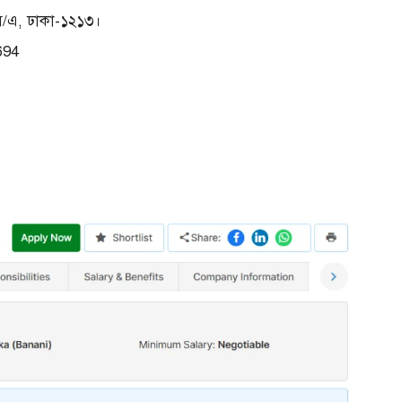
সি/এ, ঢাকা-১২১৩।
694