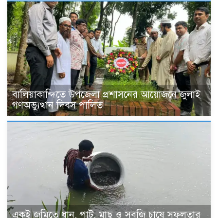
বালিয়াকান্দিতে উপজেলা প্রশাসনের আয়োজনে জুলাই
গণঅভ্যুত্থান দিবস পালিত
একই জমিতে ধান, পাট, মাছ ও সবজি চাষে সফলতার