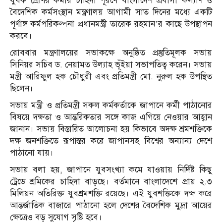
যুবক শ্রেণির কর্মীর চাহিদা পূরণে বাংলাদেশ প্রবাসী কল্যাণ ও
বৈদেশিক কর্মসংস্থান মন্ত্রণালয় আগামী সাত দিনের মধ্যে একটি
পূর্ণাঙ্গ কর্মপরিকল্পনা প্রধানমন্ত্রী
তারেক রহমান
’র কাছে উপস্থাপন
করবে।
রোববার মন্ত্রণালয়ের সভাকক্ষে অনুষ্ঠিত প্রস্তুতিমূলক সভায়
সিনিয়র সচিব
ড. নেয়ামত উল্যাহ ভূঁইয়া
সভাপতিত্ব করেন। সভায়
মন্ত্রী
আরিফুল হক চৌধুরী
এবং প্রতিমন্ত্রী মো. নুরুল হক উপস্থিত
ছিলেন।
সভায় মন্ত্রী ও প্রতিমন্ত্রী সকল কর্মকর্তাকে জাপানে কর্মী পাঠানোর
বিষয়ে দক্ষতা ও আন্তরিকতার সঙ্গে কাজ এগিয়ে নেওয়ার আহ্বান
জানান। সভায় বিস্তারিত আলোচনা হয় কিভাবে অদক্ষ শ্রমশক্তিকে
দক্ষ জনশক্তিতে রূপান্তর করে জাপানসহ বিশ্বের অন্যান্য দেশে
পাঠানো যায়।
সভায় বলা হয়, জাপানে যুবসংখ্যা কমে যাওয়ায় নির্দিষ্ট কিছু
ট্রেডে শ্রমিকের চাহিদা বাড়ছে। বর্তমানে বাংলাদেশে প্রায় ২.৩
মিলিয়ন অতিরিক্ত যুবশ্রমশক্তি রয়েছে। এই যুবশক্তিকে দক্ষ করে
আন্তর্জাতিক বাজারে পাঠানো হলে দেশের বৈদেশিক মুদ্রা আয়ের
ক্ষেত্রেও বড় সুযোগ সৃষ্টি হবে।