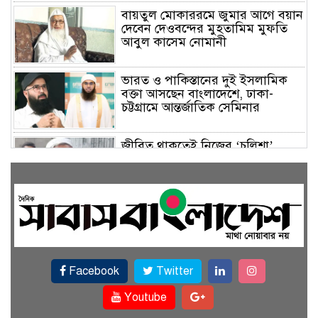
বায়তুল মোকাররমে জুমার আগে বয়ান
দেবেন দেওবন্দের মুহতামিম মুফতি
আবুল কাসেম নোমানী
ভারত ও পাকিস্তানের দুই ইসলামিক
বক্তা আসছেন বাংলাদেশে, ঢাকা-
চট্টগ্রামে আন্তর্জাতিক সেমিনার
জীবিত থাকতেই নিজের ‘চল্লিশা’
করলেন বৃদ্ধ, খেলেন ২ হাজার মানুষ
বালিয়াকান্দিতে উপজেলা প্রশাসনের
আয়োজনে জুলাই গণঅভ্যুত্থান দিবস
পালিত
Facebook
Twitter
একই জমিতে ধান, পাট, মাছ ও সবজি
চাষে সফলতার স্বপ্ন বুনছেন রাজবাড়ীর
Youtube
কৃষক