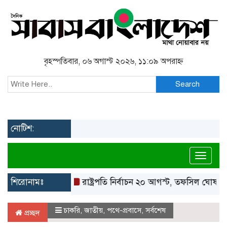
বৃহস্পতিবার, ০৬ অগাস্ট ২০২৬, ১১:০৯ অপরাহ্ন
Search
নোটিশ:
Toggl
শিরোনামঃ
রাষ্ট্রপতি নির্বাচন ২০ আগস্ট, তফসিল ঘোষণা ইসির
চাকরি
,
জাতীয়
,
পথে-প্রবাসে
,
সর্বশেষ
প্রচ্ছদ