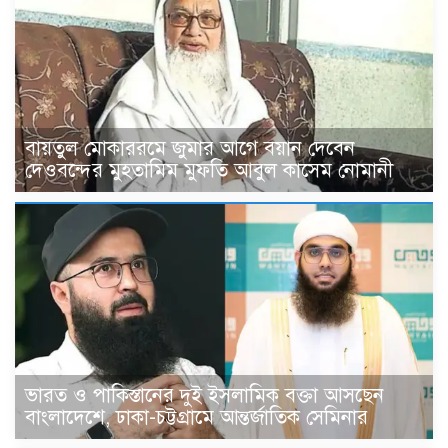
বায়তুল মোকাররমে জুমার আগে বয়ান দেবেন
দেওবন্দের মুহতামিম মুফতি আবুল কাসেম নোমানী
ভারত ও পাকিস্তানের দুই ইসলামিক বক্তা আসছেন
বাংলাদেশে, ঢাকা-চট্টগ্রামে আন্তর্জাতিক সেমিনার