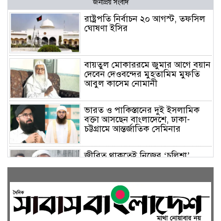
জনপ্রিয় সংবাদ
রাষ্ট্রপতি নির্বাচন ২০ আগস্ট, তফসিল
ঘোষণা ইসির
বায়তুল মোকাররমে জুমার আগে বয়ান
দেবেন দেওবন্দের মুহতামিম মুফতি
আবুল কাসেম নোমানী
ভারত ও পাকিস্তানের দুই ইসলামিক
বক্তা আসছেন বাংলাদেশে, ঢাকা-
চট্টগ্রামে আন্তর্জাতিক সেমিনার
জীবিত থাকতেই নিজের ‘চল্লিশা’
করলেন বৃদ্ধ, খেলেন ২ হাজার মানুষ
বালিয়াকান্দিতে উপজেলা প্রশাসনের
আয়োজনে জুলাই গণঅভ্যুত্থান দিবস
পালিত