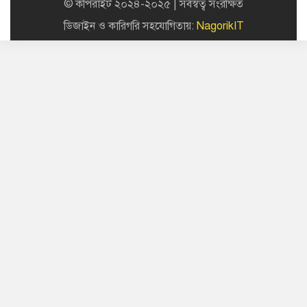
© কপিরাইট ২০২৪-২০২৫ | সর্বস্বত্ব সংরক্ষিত
ডিজাইন ও কারিগরি সহযোগিতায়:
NagorikIT