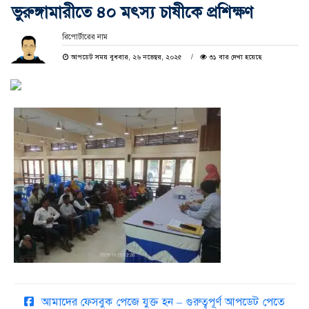
ভুরুঙ্গামারীতে ৪০ মৎস্য চাষীকে প্রশিক্ষণ
রিপোর্টারের নাম
আপডেট সময় বুধবার, ২৬ নভেম্বর, ২০২৫
৩১ বার দেখা হয়েছে
আমাদের ফেসবুক পেজে যুক্ত হন – গুরুত্বপূর্ণ আপডেট পেতে