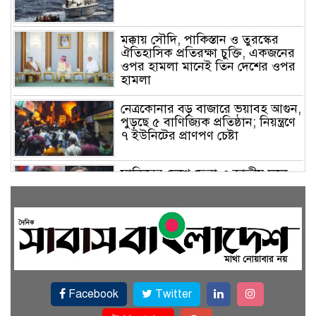
মক্কায় সৌদি, পাকিস্তান ও তুরস্কের
ঐতিহাসিক প্রতিরক্ষা চুক্তি, একজনের
ওপর হামলা মানেই তিন দেশের ওপর
হামলা
নেত্রকোনার বড় বাজারে ভয়াবহ আগুন,
পুড়ছে ৫ বাণিজ্যিক প্রতিষ্ঠান; নিয়ন্ত্রণে
৭ ইউনিটের প্রাণপণ চেষ্টা
সাকিবের দেশে ফেরা ও জাতীয় দলে
ফেরার সম্ভাবনা নেই, ইঙ্গিত ক্রীড়া
প্রতিমন্ত্রীর
ফেসবুকে যুক্ত হলো বিকাশ, সহজ
হলো ডিজিটাল পেমেন্ট
Facebook
Twitter
বৃষ্টি উপেক্ষা করে ‘জুলাই গণঅভ্যুত্থান