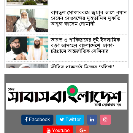
বায়তুল মোকাররমে জুমার আগে বয়ান
দেবেন দেওবন্দের মুহতামিম মুফতি
আবুল কাসেম নোমানী
ভারত ও পাকিস্তানের দুই ইসলামিক
বক্তা আসছেন বাংলাদেশে, ঢাকা-
চট্টগ্রামে আন্তর্জাতিক সেমিনার
জীবিত থাকতেই নিজের ‘চল্লিশা’
করলেন বৃদ্ধ, খেলেন ২ হাজার মানুষ
বালিয়াকান্দিতে উপজেলা প্রশাসনের
আয়োজনে জুলাই গণঅভ্যুত্থান দিবস
পালিত
Facebook
Twitter
একই জমিতে ধান, পাট, মাছ ও সবজি
চাষে সফলতার স্বপ্ন বুনছেন রাজবাড়ীর
Youtube