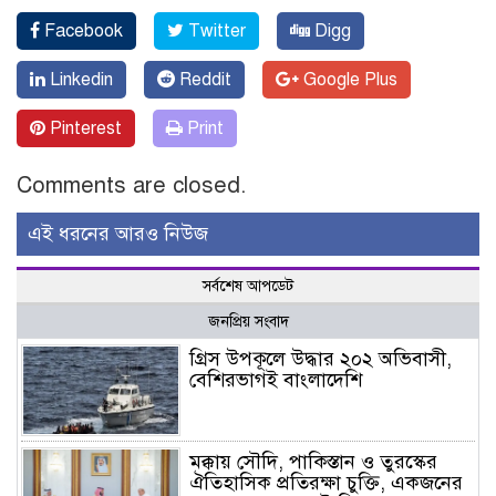
Facebook
Twitter
Digg
Linkedin
Reddit
Google Plus
Pinterest
Print
Comments are closed.
এই ধরনের আরও নিউজ
সর্বশেষ আপডেট
জনপ্রিয় সংবাদ
গ্রিস উপকূলে উদ্ধার ২০২ অভিবাসী,
বেশিরভাগই বাংলাদেশি
মক্কায় সৌদি, পাকিস্তান ও তুরস্কের
ঐতিহাসিক প্রতিরক্ষা চুক্তি, একজনের