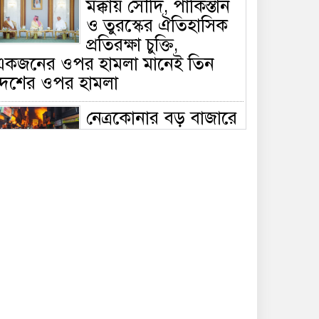
মক্কায় সৌদি, পাকিস্তান
ও তুরস্কের ঐতিহাসিক
প্রতিরক্ষা চুক্তি,
একজনের ওপর হামলা মানেই তিন
দেশের ওপর হামলা
নেত্রকোনার বড় বাজারে
ভয়াবহ আগুন, পুড়ছে ৫
বাণিজ্যিক প্রতিষ্ঠান;
িয়ন্ত্রণে ৭ ইউনিটের প্রাণপণ চেষ্টা
সাকিবের দেশে ফেরা ও
জাতীয় দলে ফেরার
সম্ভাবনা নেই, ইঙ্গিত
্রীড়া প্রতিমন্ত্রীর
ফেসবুকে যুক্ত হলো