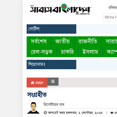
রবিবা
নোটিশ:
সর্বশেষ
জাতীয়
রাজনীতি
সারা
রেল-সড়ক
চাকরি
ইসলাম
ক্যাম
শিরোনামঃ
প্রচ্ছদ
সংগ্রহীত
রিপোর্টারের নাম
আপডেট সময় মঙ্গলবার, ২ সেপ্টেম্বর, ২০২৫
৫৫