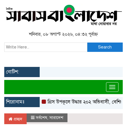
শনিবার, ০৮ অগাস্ট ২০২৬, ০৪:৩২ পূর্বাহ্ন
Search
নোটিশ:
Toggl
শিরোনামঃ
গ্রিস উপকূলে উদ্ধার ২০২ অভিবাসী, বেশিরভাগই ব
সর্বশেষ
,
সারাদেশ
প্রচ্ছদ