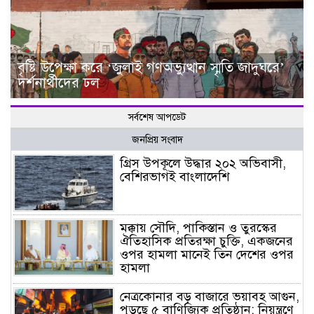
বৃষ্টি উপেক্ষা করে ‘জুলাই গণঅভ্যুত্থান স্মৃতি জাদুঘরে’
দর্শনার্থীদের ঢল
সর্বশেষ আপডেট
জনপ্রিয় সংবাদ
গ্রিস উপকূলে উদ্ধার ২০২ অভিবাসী,
বেশিরভাগই বাংলাদেশি
মক্কায় সৌদি, পাকিস্তান ও তুরস্কের
ঐতিহাসিক প্রতিরক্ষা চুক্তি, একজনের
ওপর হামলা মানেই তিন দেশের ওপর
হামলা
নেত্রকোনার বড় বাজারে ভয়াবহ আগুন,
পুড়ছে ৫ বাণিজ্যিক প্রতিষ্ঠান; নিয়ন্ত্রণে