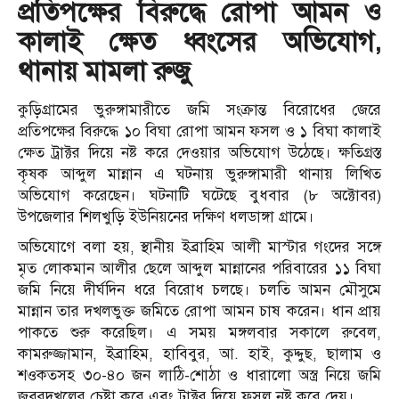
প্রতিপক্ষের বিরুদ্ধে রোপা আমন ও
কালাই ক্ষেত ধ্বংসের অভিযোগ,
থানায় মামলা রুজু
কুড়িগ্রামের ভুরুঙ্গামারীতে জমি সংক্রান্ত বিরোধের জেরে
প্রতিপক্ষের বিরুদ্ধে ১০ বিঘা রোপা আমন ফসল ও ১ বিঘা কালাই
ক্ষেত ট্রাক্টর দিয়ে নষ্ট করে দেওয়ার অভিযোগ উঠেছে। ক্ষতিগ্রস্ত
কৃষক আব্দুল মান্নান এ ঘটনায় ভুরুঙ্গামারী থানায় লিখিত
অভিযোগ করেছেন। ঘটনাটি ঘটেছে বুধবার (৮ অক্টোবর)
উপজেলার শিলখুড়ি ইউনিয়নের দক্ষিণ ধলডাঙ্গা গ্রামে।
অভিযোগে বলা হয়, স্থানীয় ইব্রাহিম আলী মাস্টার গংদের সঙ্গে
মৃত লোকমান আলীর ছেলে আব্দুল মান্নানের পরিবারের ১১ বিঘা
জমি নিয়ে দীর্ঘদিন ধরে বিরোধ চলছে। চলতি আমন মৌসুমে
মান্নান তার দখলভুক্ত জমিতে রোপা আমন চাষ করেন। ধান প্রায়
পাকতে শুরু করেছিল। এ সময় মঙ্গলবার সকালে রুবেল,
কামরুজ্জামান, ইব্রাহিম, হাবিবুর, আ. হাই, কুদ্দুছ, ছালাম ও
শওকতসহ ৩০-৪০ জন লাঠি-শোঠা ও ধারালো অস্ত্র নিয়ে জমি
জবরদখলের চেষ্টা করে এবং ট্রাক্টর দিয়ে ফসল নষ্ট করে দেয়।