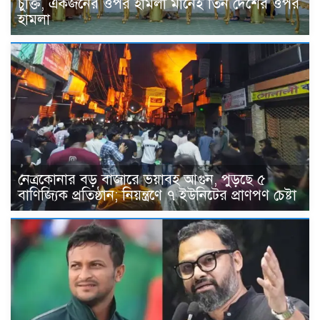
চুক্তি, একজনের ওপর হামলা মানেই তিন দেশের ওপর
হামলা
নেত্রকোনার বড় বাজারে ভয়াবহ আগুন, পুড়ছে ৫
বাণিজ্যিক প্রতিষ্ঠান; নিয়ন্ত্রণে ৭ ইউনিটের প্রাণপণ চেষ্টা