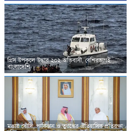
গ্রিস উপকূলে উদ্ধার ২০২ অভিবাসী, বেশিরভাগই
বাংলাদেশি
মক্কায় সৌদি, পাকিস্তান ও তুরস্কের ঐতিহাসিক প্রতিরক্ষা