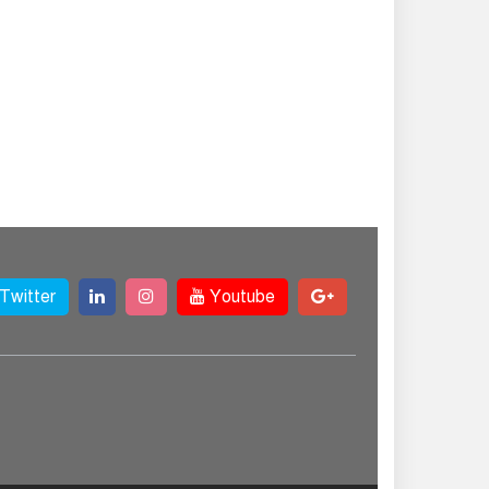
বিকাশ, সহজ হলো
ডিজিটাল পেমেন্ট
বৃষ্টি উপেক্ষা করে ‘জুলাই
গণঅভ্যুত্থান স্মৃতি
জাদুঘরে’ দর্শনার্থীদের
ঢল
সেমিকন্ডাক্টর খাতে
সুখবর, আসছে বিশেষ
প্রণোদনা
Twitter
Youtube
দক্ষিণ কোরিয়ার নজরে
বাংলাদেশের পোশাক
শিল্প, বড় বিনিয়োগ
ম্ভাবনা
জলাবদ্ধ এলাকায়