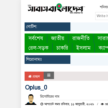
শনিবা
নোটিশ:
সর্বশেষ
জাতীয়
রাজনীতি
সারা
রেল-সড়ক
চাকরি
ইসলাম
ক্যাম
শিরোনামঃ
প্রচ্ছদ
Oplus_0
রিপোর্টারের নাম
আপডেট সময় রবিবার, ১১ জানুয়ারী, ২০২৬
৩৫