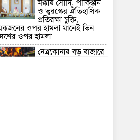
মক্কায় সৌদি, পাকিস্তান
ও তুরস্কের ঐতিহাসিক
প্রতিরক্ষা চুক্তি,
একজনের ওপর হামলা মানেই তিন
দেশের ওপর হামলা
নেত্রকোনার বড় বাজারে
ভয়াবহ আগুন, পুড়ছে ৫
বাণিজ্যিক প্রতিষ্ঠান;
িয়ন্ত্রণে ৭ ইউনিটের প্রাণপণ চেষ্টা
সাকিবের দেশে ফেরা ও
জাতীয় দলে ফেরার
সম্ভাবনা নেই, ইঙ্গিত
্রীড়া প্রতিমন্ত্রীর
ফেসবুকে যুক্ত হলো