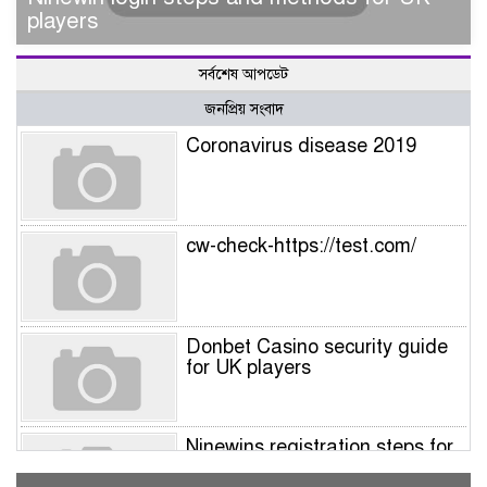
players
সর্বশেষ আপডেট
জনপ্রিয় সংবাদ
Coronavirus disease 2019
cw-check-https://test.com/
Donbet Casino security guide
for UK players
Ninewins registration steps for
UK players – Quick sign‑up