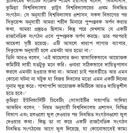
প্লাটফর্মের ক্যাডেট সার্জেন্ট শাহিন ইয়াসার বলেন, ‘বিএনসিসি,
কুমিল্লা বিশ্ববিদ্যালয় প্লাটুন বিশ্ববিদ্যালয়ের প্রথম নিবন্ধিত
সংগঠন। সে অনুযায়ী বিশ্ববিদ্যালয় প্রশাসন, সকল বিভাগের পর
সিকুয়েন্স অনুযায়ী আমরা শহীদ মিনারে পুষ্পস্তবক অর্পণ করার
কথা, আমরা প্রস্তুতও ছিলাম। কিন্তু পরে দেখলাম যে একটি
রাজনৈতিক সংগঠন এসে পুষ্পস্তবক অর্পণ করছে। তার পরপরই
ঝামেলা সৃষ্টি হয়েছে। এটি আসলে খারাপ লাগার ব্যাপার,
সিকুয়েন্স অনুযায়ী হলে এমনটা আর হতো না।’
তিনি আরও বলেন, ‘এই ঝামেলার জন্য স্বাভাবিকভাবে আয়োজক
কমিটিই দায়ী যতটুকু মনে করি। ওনারা সঠিকভাবে দায়িত্বপালন
করলে এমনটা হওয়ার কথা না। আমরা চাই পরবর্তীতে আর এমন
কোনো ঘটনা না ঘটুক যা বিজয় দিবসের মতো এমন একটি দিনের
সুনাম ক্ষুন্ন করে। পাশাপাশি আয়োজক কমিটিকে আরও দায়িত্বশীল
হতে হবে।’
কুমিল্লা ইউনিভার্সিটি ডিবেটিং সোসাইটির সভাপতি সাদিয়া
আফরিন বলেন, ‘ নিয়ম অনুযায়ী বিশ্ববিদ্যালয় প্রশাসন, বিভিন্ন
বিভাগ এবং হলগুলো ফুল দেওয়ার পর নিবন্ধিত সংগঠনগুলো ফুল
দেওয়ার কথা। কিন্তু তা না করে একটি রাজনৈতিক সংগঠন
নিবন্ধিত সংগঠনের আগে ফুল দিয়েছে, যা কোনোভাবেই কাম্য