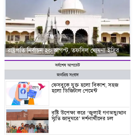
রাষ্ট্রপতি নির্বাচন ২০ আগস্ট, তফসিল ঘোষণা ইসির
সর্বশেষ আপডেট
জনপ্রিয় সংবাদ
ফেসবুকে যুক্ত হলো বিকাশ, সহজ
হলো ডিজিটাল পেমেন্ট
বৃষ্টি উপেক্ষা করে ‘জুলাই গণঅভ্যুত্থান
স্মৃতি জাদুঘরে’ দর্শনার্থীদের ঢল