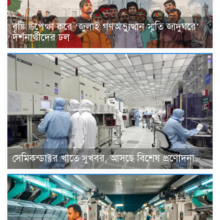
বৃষ্টি উপেক্ষা করে ‘জুলাই গণঅভ্যুত্থান স্মৃতি জাদুঘরে’
দর্শনার্থীদের ঢল
সেমিকন্ডাক্টর খাতে সুখবর, আসছে বিশেষ প্রণোদনা