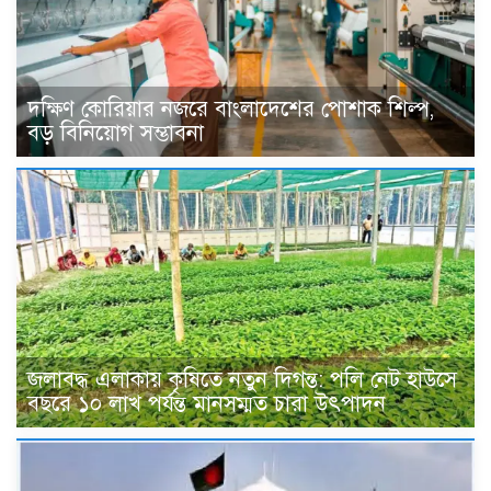
দক্ষিণ কোরিয়ার নজরে বাংলাদেশের পোশাক শিল্প,
বড় বিনিয়োগ সম্ভাবনা
জলাবদ্ধ এলাকায় কৃষিতে নতুন দিগন্ত: পলি নেট হাউসে
বছরে ১০ লাখ পর্যন্ত মানসম্মত চারা উৎপাদন