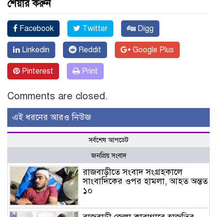
শেয়ার করুন
Facebook
Twitter
Digg
Linkedin
Reddit
Google Plus
Pinterest
Print
Comments are closed.
এই ধরনের আরও নিউজ
সর্বশেষ আপডেট
জনপ্রিয় সংবাদ
রাজবাড়ীতে সংবাদ সংগ্রহকালে
সাংবাদিকের ওপর হামলা, আহত অন্তত
১০
রাজবাড়ী জেলা কারাগারে হাজতির