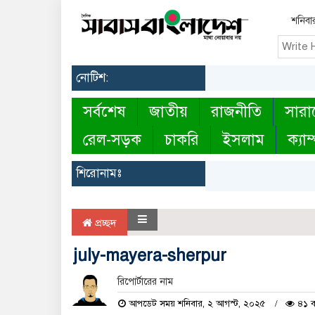
শনিবা
নোটিশ:
সর্বশেষ
জাতীয়
রাজনীতি
সারা
রেল-সড়ক
চাকরি
ইসলাম
ক্যাম
শিরোনামঃ
প্রচ্ছদ
july-mayera-sherpur
রিপোর্টারের নাম
আপডেট সময় শনিবার, ২ আগস্ট, ২০২৫
৪১ ব