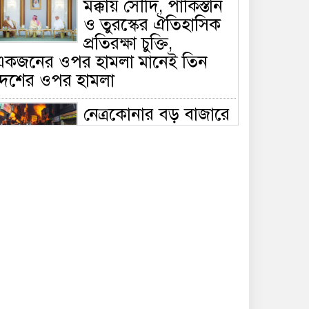
মক্কায় সৌদি, পাকিস্তান
ও তুরস্কের ঐতিহাসিক
প্রতিরক্ষা চুক্তি,
একজনের ওপর হামলা মানেই তিন
দেশের ওপর হামলা
নেত্রকোনার বড় বাজারে
ভয়াবহ আগুন, পুড়ছে ৫
বাণিজ্যিক প্রতিষ্ঠান;
িয়ন্ত্রণে ৭ ইউনিটের প্রাণপণ চেষ্টা
সাকিবের দেশে ফেরা ও
জাতীয় দলে ফেরার
সম্ভাবনা নেই, ইঙ্গিত
্রীড়া প্রতিমন্ত্রীর
ফেসবুকে যুক্ত হলো