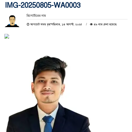
IMG-20250805-WA0003
রিপোর্টারের নাম
আপডেট সময় বৃহস্পতিবার, ১৪ আগস্ট, ২০২৫
৪৯ বার দেখা হয়েছে