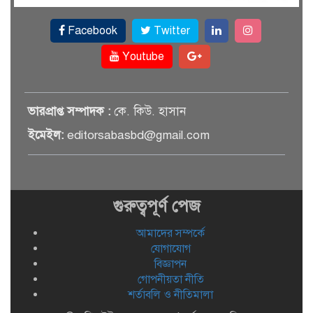
Facebook
Twitter
NineWin login account
verification guide for UK
Youtube
players
Ninewin login steps and
ভারপ্রাপ্ত সম্পাদক :
কে. কিউ. হাসান
methods for UK players
ইমেইল:
editorsabasbd@gmail.com
Ninewin Promo Code Guide:
Claim Bonuses, Register Fast
& Play Safely in the UK
গুরুত্বপূর্ণ পেজ
Donbet Casino Security Guide
আমাদের সম্পর্কে
যোগাযোগ
বিজ্ঞাপন
গোপনীয়তা নীতি
Ninewin Login Guide: Verify
শর্তাবলি ও নীতিমালা
Your Account, Unlock Bonuses