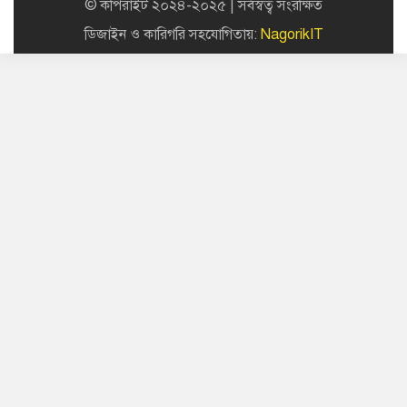
© কপিরাইট ২০২৪-২০২৫ | সর্বস্বত্ব সংরক্ষিত
& Play Safely in the UK
ডিজাইন ও কারিগরি সহযোগিতায়:
NagorikIT