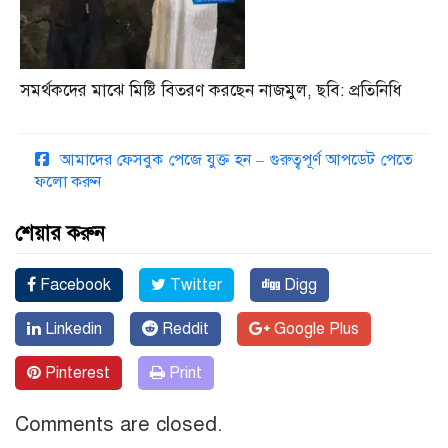
সমর্থকদের মাঝে মিষ্টি বিতরণ করছেন নাজমুল, ছবি: প্রতিনিধি
আমাদের ফেসবুক পেজে যুক্ত হন – গুরুত্বপূর্ণ আপডেট পেতে
ফলো করুন
শেয়ার করুন
Facebook
Twitter
Digg
Linkedin
Reddit
Google Plus
Pinterest
Print
Comments are closed.