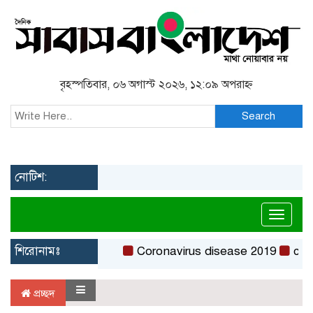
বৃহস্পতিবার, ০৬ অগাস্ট ২০২৬, ১২:০৯ অপরাহ্ন
Search
নোটিশ:
Toggl
শিরোনামঃ
Coronavirus disease 2019
cw-ch
প্রচ্ছদ