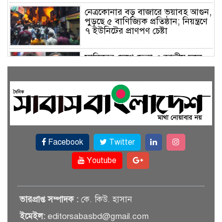
নেত্রকোনার বড় বাজারে ভয়াবহ আগুন,
পুড়ছে ৫ বাণিজ্যিক প্রতিষ্ঠান; নিয়ন্ত্রণে
৭ ইউনিটের প্রাণপণ চেষ্টা
সাকিবের দেশে ফেরা ও জাতীয় দলে
ফেরার সম্ভাবনা নেই, ইঙ্গিত ক্রীড়া
প্রতিমন্ত্রীর
ফেসবুকে যুক্ত হলো বিকাশ, সহজ
হলো ডিজিটাল পেমেন্ট
Facebook
Twitter
বৃষ্টি উপেক্ষা করে ‘জুলাই গণঅভ্যুত্থান
স্মৃতি জাদুঘরে’ দর্শনার্থীদের ঢল
Youtube
সেমিকন্ডাক্টর খাতে সুখবর, আসছে
ভারপ্রাপ্ত সম্পাদক :
কে. কিউ. হাসান
বিশেষ প্রণোদনা
ইমেইল:
editorsabasbd@gmail.com