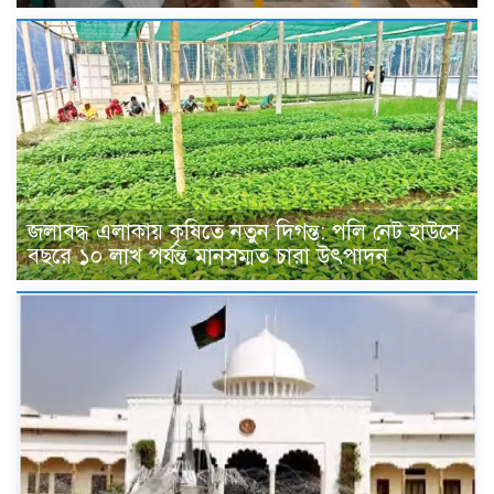
জলাবদ্ধ এলাকায় কৃষিতে নতুন দিগন্ত: পলি নেট হাউসে
বছরে ১০ লাখ পর্যন্ত মানসম্মত চারা উৎপাদন