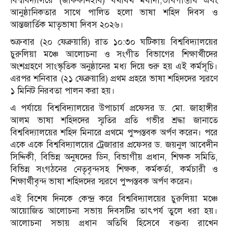
বিশ্ববিদ্যালয়ে (জাককানইবি) যথাযথ মর্যাদা,ভাবগাম্ভীর্য এবং
আনুষ্ঠানিকতার সাথে পালিত হলো ভাষা শহিদ দিবস ও
আন্তজার্তিক মাতৃভাষা দিবস ২০২৬।
শুক্রবার (২০ ফেব্রুয়ারি) রাত ১০:৩০ ঘটিকায় বিশ্ববিদ্যালয়ের
চুরুলিয়া মঞ্চে আলোচনা ও সংগীত বিভাগের শিক্ষার্থীদের
অংশগ্রহণে সাংস্কৃতিক অনুষ্ঠানের মধ্য দিয়ে শুরু হয় এই কর্মসূচি।
এরপর শনিবার (২১ ফেব্রুয়ারি) প্রথম প্রহরে ভাষা শহিদদের স্মরণে
১ মিনিট নিরবতা পালন করা হয়।
এ পর্যায়ে বিশ্ববিদ্যালয়ের উপাচার্য প্রফেসর ড. মো. জাহাঙ্গীর
আলম ভাষা শহিদদের স্মৃতির প্রতি গভীর শ্রদ্ধা জানাতে
বিশ্ববিদ্যালয়ের শহিদ মিনারে প্রথমে পুষ্পস্তবক অর্পণ করেন। পরে
একে একে বিশ্ববিদ্যালয়ের ট্রেজারার প্রফেসর ড. জয়নুল আবেদীন
সিদ্দিকী, বিভিন্ন অনুষদের ডিন, বিভাগীয় প্রধান, শিক্ষক সমিতি,
বিভিন্ন সংগঠনের নেতৃবৃন্দসহ শিক্ষক, কর্মকর্তা, কর্মচারী ও
শিক্ষার্থীবৃন্দ ভাষা শহিদদের স্মরণে পুষ্পস্তবক অর্পণ করেন।
এই বিশেষ দিনকে কেন্দ্র করে বিশ্ববিদ্যালয়ের চুরুলিয়া মঞ্চে
আয়োজিত আলোচনা সভায় দিবসটির তাৎপর্য তুলে ধরা হয়।
আলোচনা সভায় প্রধান অতিথি হিসেবে বক্তব্য রাখেন