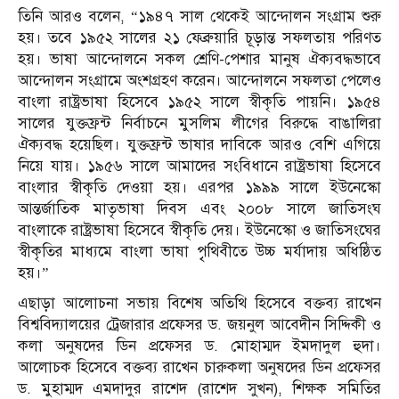
তিনি আরও বলেন, “১৯৪৭ সাল থেকেই আন্দোলন সংগ্রাম শুরু
হয়। তবে ১৯৫২ সালের ২১ ফেব্রুয়ারি চূড়ান্ত সফলতায় পরিণত
হয়। ভাষা আন্দোলনে সকল শ্রেণি-পেশার মানুষ ঐক্যবদ্ধভাবে
আন্দোলন সংগ্রামে অংশগ্রহণ করেন। আন্দোলনে সফলতা পেলেও
বাংলা রাষ্ট্রভাষা হিসেবে ১৯৫২ সালে স্বীকৃতি পায়নি। ১৯৫৪
সালের যুক্তফ্রন্ট নির্বাচনে মুসলিম লীগের বিরুদ্ধে বাঙালিরা
ঐক্যবদ্ধ হয়েছিল। যুক্তফ্রন্ট ভাষার দাবিকে আরও বেশি এগিয়ে
নিয়ে যায়। ১৯৫৬ সালে আমাদের সংবিধানে রাষ্ট্রভাষা হিসেবে
বাংলার স্বীকৃতি দেওয়া হয়। এরপর ১৯৯৯ সালে ইউনেস্কো
আন্তর্জাতিক মাতৃভাষা দিবস এবং ২০০৮ সালে জাতিসংঘ
বাংলাকে রাষ্ট্রভাষা হিসেবে স্বীকৃতি দেয়। ইউনেস্কো ও জাতিসংঘের
স্বীকৃতির মাধ্যমে বাংলা ভাষা পৃৃথিবীতে উচ্চ মর্যাদায় অধিষ্ঠিত
হয়।”
এছাড়া আলোচনা সভায় বিশেষ অতিথি হিসেবে বক্তব্য রাখেন
বিশ্ববিদ্যালয়ের ট্রেজারার প্রফেসর ড. জয়নুল আবেদীন সিদ্দিকী ও
কলা অনুষদের ডিন প্রফেসর ড. মোহাম্মদ ইমদাদুল হুদা।
আলোচক হিসেবে বক্তব্য রাখেন চারুকলা অনুষদের ডিন প্রফেসর
ড. মুহাম্মদ এমদাদুর রাশেদ (রাশেদ সুখন), শিক্ষক সমিতির