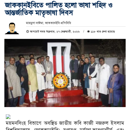
জাককানইবিতে পালিত হলো ভাষা শহিদ ও
আন্তর্জাতিক মাতৃভাষা দিবস
মাহমুদা নাঈমা, জাককানইবি প্রতিনিধি
আপডেট সময় শুক্রবার, ২৭ ফেব্রুয়ারী, ২০২৬
১১৮ বার দেখা হয়েছে
ময়মনসিংহ বিভাগে অবস্থিত জাতীয় কবি কাজী নজরুল ইসলাম