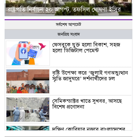
রাষ্ট্রপতি নির্বাচন ২০ আগস্ট, তফসিল ঘোষণা ইসির
সর্বশেষ আপডেট
জনপ্রিয় সংবাদ
ফেসবুকে যুক্ত হলো বিকাশ, সহজ
হলো ডিজিটাল পেমেন্ট
বৃষ্টি উপেক্ষা করে ‘জুলাই গণঅভ্যুত্থান
স্মৃতি জাদুঘরে’ দর্শনার্থীদের ঢল
সেমিকন্ডাক্টর খাতে সুখবর, আসছে
বিশেষ প্রণোদনা
দক্ষিণ কোরিয়ার নজরে বাংলাদেশের
পোশাক শিল্প, বড় বিনিয়োগ সম্ভাবনা