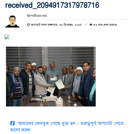
received_2094917317978716
রিপোর্টারের নাম
আপডেট সময় মঙ্গলবার, ৩০ ডিসেম্বর, ২০২৫
৪৬ বার দেখা হয়েছে
আমাদের ফেসবুক পেজে যুক্ত হন – গুরুত্বপূর্ণ আপডেট পেতে
ফলো করুন