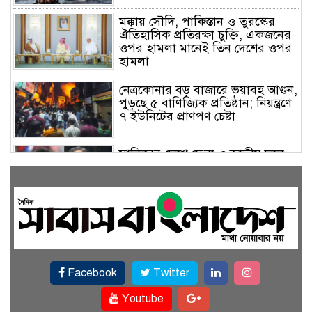
মক্কায় সৌদি, পাকিস্তান ও তুরস্কের
ঐতিহাসিক প্রতিরক্ষা চুক্তি, একজনের
ওপর হামলা মানেই তিন দেশের ওপর
হামলা
নেত্রকোনার বড় বাজারে ভয়াবহ আগুন,
পুড়ছে ৫ বাণিজ্যিক প্রতিষ্ঠান; নিয়ন্ত্রণে
৭ ইউনিটের প্রাণপণ চেষ্টা
সাকিবের দেশে ফেরা ও জাতীয় দলে
ফেরার সম্ভাবনা নেই, ইঙ্গিত ক্রীড়া
প্রতিমন্ত্রীর
ফেসবুকে যুক্ত হলো বিকাশ, সহজ
হলো ডিজিটাল পেমেন্ট
Facebook
Twitter
বৃষ্টি উপেক্ষা করে ‘জুলাই গণঅভ্যুত্থান
স্মৃতি জাদুঘরে’ দর্শনার্থীদের ঢল
Youtube