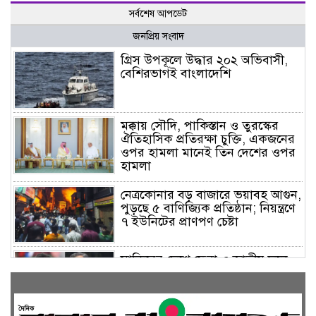
সর্বশেষ আপডেট
জনপ্রিয় সংবাদ
গ্রিস উপকূলে উদ্ধার ২০২ অভিবাসী,
বেশিরভাগই বাংলাদেশি
মক্কায় সৌদি, পাকিস্তান ও তুরস্কের
ঐতিহাসিক প্রতিরক্ষা চুক্তি, একজনের
ওপর হামলা মানেই তিন দেশের ওপর
হামলা
নেত্রকোনার বড় বাজারে ভয়াবহ আগুন,
পুড়ছে ৫ বাণিজ্যিক প্রতিষ্ঠান; নিয়ন্ত্রণে
৭ ইউনিটের প্রাণপণ চেষ্টা
সাকিবের দেশে ফেরা ও জাতীয় দলে
ফেরার সম্ভাবনা নেই, ইঙ্গিত ক্রীড়া
প্রতিমন্ত্রীর