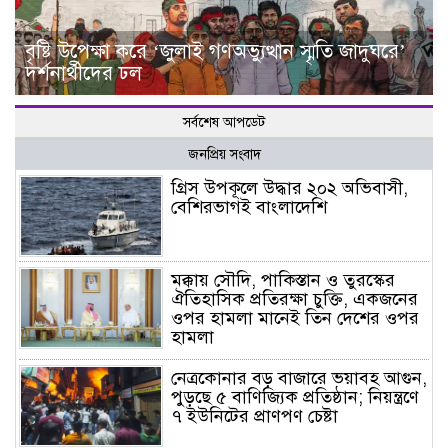
বৃষ্টি উপেক্ষা করে ‘জুলাই গণঅভ্যুত্থান স্মৃতি জাদুঘরে’
দর্শনার্থীদের ঢল
সর্বশেষ আপডেট
জনপ্রিয় সংবাদ
গ্রিস উপকূলে উদ্ধার ২০২ অভিবাসী,
বেশিরভাগই বাংলাদেশি
মক্কায় সৌদি, পাকিস্তান ও তুরস্কের
ঐতিহাসিক প্রতিরক্ষা চুক্তি, একজনের
ওপর হামলা মানেই তিন দেশের ওপর
হামলা
নেত্রকোনার বড় বাজারে ভয়াবহ আগুন,
পুড়ছে ৫ বাণিজ্যিক প্রতিষ্ঠান; নিয়ন্ত্রণে
৭ ইউনিটের প্রাণপণ চেষ্টা