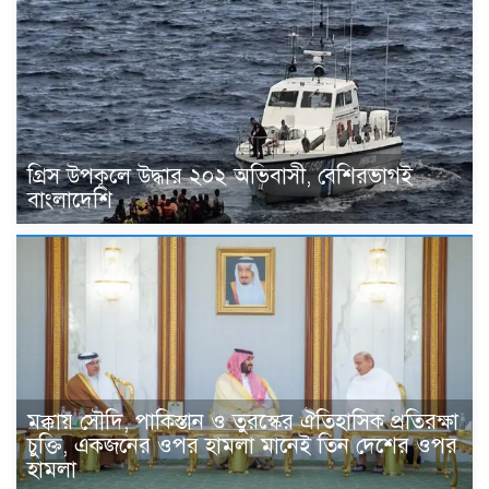
গ্রিস উপকূলে উদ্ধার ২০২ অভিবাসী, বেশিরভাগই
বাংলাদেশি
মক্কায় সৌদি, পাকিস্তান ও তুরস্কের ঐতিহাসিক প্রতিরক্ষা
চুক্তি, একজনের ওপর হামলা মানেই তিন দেশের ওপর
হামলা