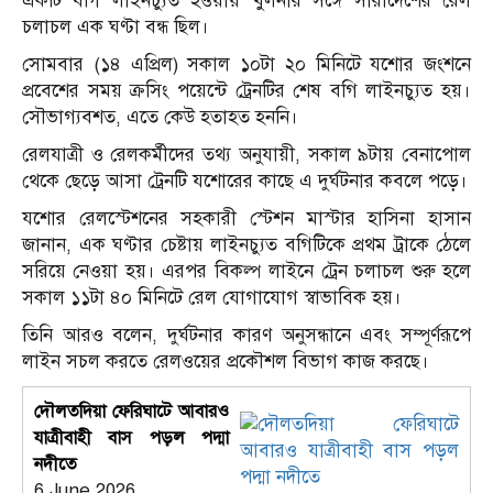
একটি বগি লাইনচ্যুত হওয়ায় খুলনার সঙ্গে সারাদেশের রেল
চলাচল এক ঘণ্টা বন্ধ ছিল।
সোমবার (১৪ এপ্রিল) সকাল ১০টা ২০ মিনিটে যশোর জংশনে
প্রবেশের সময় ক্রসিং পয়েন্টে ট্রেনটির শেষ বগি লাইনচ্যুত হয়।
সৌভাগ্যবশত, এতে কেউ হতাহত হননি।
রেলযাত্রী ও রেলকর্মীদের তথ্য অনুযায়ী, সকাল ৯টায় বেনাপোল
থেকে ছেড়ে আসা ট্রেনটি যশোরের কাছে এ দুর্ঘটনার কবলে পড়ে।
যশোর রেলস্টেশনের সহকারী স্টেশন মাস্টার হাসিনা হাসান
জানান, এক ঘণ্টার চেষ্টায় লাইনচ্যুত বগিটিকে প্রথম ট্রাকে ঠেলে
সরিয়ে নেওয়া হয়। এরপর বিকল্প লাইনে ট্রেন চলাচল শুরু হলে
সকাল ১১টা ৪০ মিনিটে রেল যোগাযোগ স্বাভাবিক হয়।
তিনি আরও বলেন, দুর্ঘটনার কারণ অনুসন্ধানে এবং সম্পূর্ণরূপে
লাইন সচল করতে রেলওয়ের প্রকৌশল বিভাগ কাজ করছে।
দৌলতদিয়া ফেরিঘাটে আবারও
যাত্রীবাহী বাস পড়ল পদ্মা
নদীতে
6 June 2026