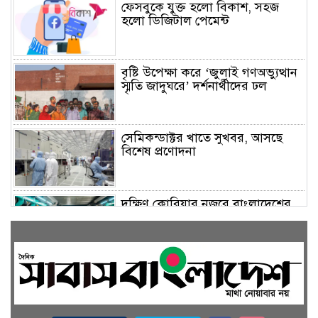
ফেসবুকে যুক্ত হলো বিকাশ, সহজ
হলো ডিজিটাল পেমেন্ট
বৃষ্টি উপেক্ষা করে ‘জুলাই গণঅভ্যুত্থান
স্মৃতি জাদুঘরে’ দর্শনার্থীদের ঢল
সেমিকন্ডাক্টর খাতে সুখবর, আসছে
বিশেষ প্রণোদনা
দক্ষিণ কোরিয়ার নজরে বাংলাদেশের
পোশাক শিল্প, বড় বিনিয়োগ সম্ভাবনা
জলাবদ্ধ এলাকায় কৃষিতে নতুন দিগন্ত:
পলি নেট হাউসে বছরে ১০ লাখ পর্যন্ত
মানসম্মত চারা উৎপাদন