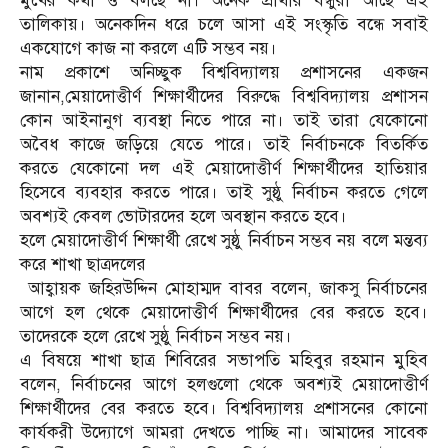
মুখের কথা ও বলছে না। অনেক প্রার্থীর বন্ধুরা আছে এই
তালিকায়। অনেকদিন ধরে চলে আসা এই সংস্কৃতি বন্ধে সবাই
একযোগে কাজ না করলে এটি সম্ভব নয়।
নাম প্রকাশে অনিচ্ছুক বিশ্ববিদ্যালয় প্রশাসনের একজন
জানান,মেয়াদোত্তীর্ণ শিক্ষার্থীদের বিরুদ্ধে বিশ্ববিদ্যালয় প্রশাসন
কোন আইনানুগ ব্যবস্থা নিতে পারে না। তাই তারা যেকোনো
অবৈধ কাজে জড়িয়ে যেতে পারে। তাই নির্বাচনকে বিতর্কিত
করতে যেকোনো দল এই মেয়াদোত্তীর্ণ শিক্ষার্থীদের হাতিয়ার
হিসেবে ব্যবহার করতে পারে। তাই সুষ্ঠু নির্বাচন করতে গেলে
অবশ্যই কেবল ভোটারদের হলে অবস্থান করতে হবে।
হলে মেয়াদোত্তীর্ণ শিক্ষার্থী রেখে সুষ্ঠু নির্বাচন সম্ভব নয় বলে মন্তব্য
করে শাখা ছাত্রদলের
আহ্বায়ক জহিরউদ্দিন মোহাম্মদ বাবর বলেন, জাকসু নির্বাচনের
আগে হল থেকে মেয়াদোত্তীর্ণ শিক্ষার্থীদের বের করতে হবে।
তাদেরকে হলে রেখে সুষ্ঠু নির্বাচন সম্ভব নয়।
এ বিষয়ে শাখা ছাত্র শিবিরের সভাপতি মহিবুর রহমান মুহিব
বলেন, নির্বাচনের আগে হলগুলো থেকে অবশ্যই মেয়াদোত্তীর্ণ
শিক্ষার্থীদের বের করতে হবে। বিশ্ববিদ্যালয় প্রশাসনের কোনো
কার্যকরী উদ্যোগে আমরা দেখতে পাচ্ছি না। আমাদের সাবেক