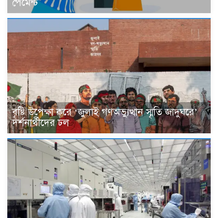
পেমেন্ট
বৃষ্টি উপেক্ষা করে ‘জুলাই গণঅভ্যুত্থান স্মৃতি জাদুঘরে’
দর্শনার্থীদের ঢল