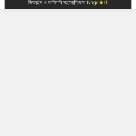
ডিজাইন ও কারিগরি সহযোগিতায়:
NagorikIT