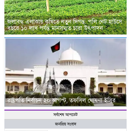
জলাবদ্ধ এলাকায় কৃষিতে নতুন দিগন্ত: পলি নেট হাউসে
বছরে ১০ লাখ পর্যন্ত মানসম্মত চারা উৎপাদন
রাষ্ট্রপতি নির্বাচন ২০ আগস্ট, তফসিল ঘোষণা ইসির
সর্বশেষ আপডেট
জনপ্রিয় সংবাদ