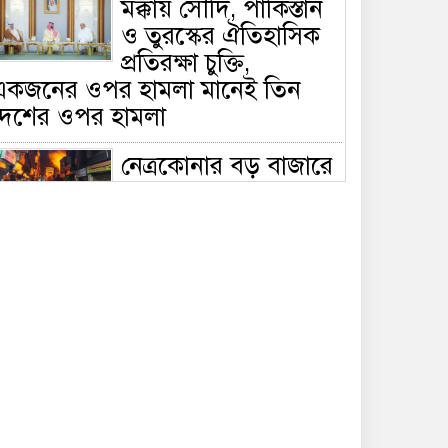
মক্কায় সৌদি, পাকিস্তান
ও তুরস্কের ঐতিহাসিক
প্রতিরক্ষা চুক্তি,
একজনের ওপর হামলা মানেই তিন
দেশের ওপর হামলা
নেত্রকোনার বড় বাজারে
ভয়াবহ আগুন, পুড়ছে ৫
বাণিজ্যিক প্রতিষ্ঠান;
িয়ন্ত্রণে ৭ ইউনিটের প্রাণপণ চেষ্টা
সাকিবের দেশে ফেরা ও
জাতীয় দলে ফেরার
সম্ভাবনা নেই, ইঙ্গিত
্রীড়া প্রতিমন্ত্রীর
ফেসবুকে যুক্ত হলো