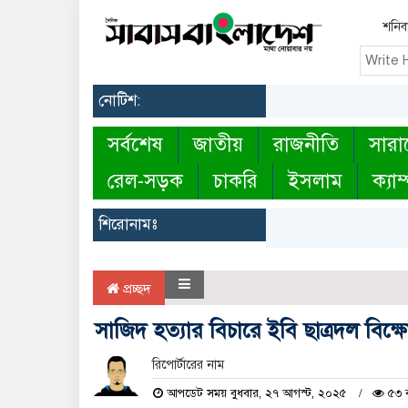
শনিবা
নোটিশ:
সর্বশেষ
জাতীয়
রাজনীতি
সারা
রেল-সড়ক
চাকরি
ইসলাম
ক্যাম
শিরোনামঃ
প্রচ্ছদ
সাজিদ হত্যার বিচারে ইবি ছাত্রদল বিক্
রিপোর্টারের নাম
আপডেট সময় বুধবার, ২৭ আগস্ট, ২০২৫
৫৩ ব