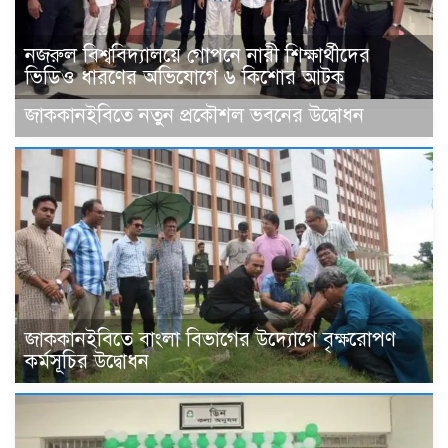
নজরুল বিশ্ববিদ্যালয়ে গোপনে নারী শিক্ষার্থীদের
ভিডিও ধারণের অভিযোগে ৬ কিশোর আটক
জাককানইবিতে নতুন প্রকৌশল ভবনের উদ্বোধন
জাককানইবিতে বাংলা বিভাগের উদ্যোগে বৃক্ষরোপণ
কর্মসূচির উদ্বোধন