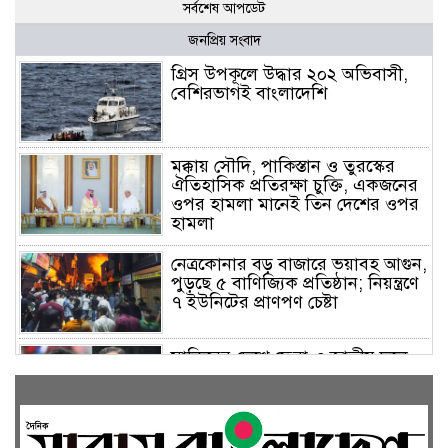
সর্বশেষ আপডেট
জনপ্রিয় সংবাদ
গ্রিস উপকূলে উদ্ধার ২০২ অভিবাসী,
বেশিরভাগই বাংলাদেশি
মক্কায় সৌদি, পাকিস্তান ও তুরস্কের
ঐতিহাসিক প্রতিরক্ষা চুক্তি, একজনের
ওপর হামলা মানেই তিন দেশের ওপর
হামলা
নেত্রকোনার বড় বাজারে ভয়াবহ আগুন,
পুড়ছে ৫ বাণিজ্যিক প্রতিষ্ঠান; নিয়ন্ত্রণে
৭ ইউনিটের প্রাণপণ চেষ্টা
সাকিবের দেশে ফেরা ও জাতীয় দলে
ফেরার সম্ভাবনা নেই, ইঙ্গিত ক্রীড়া
প্রতিমন্ত্রীর