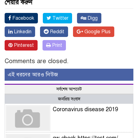
শেয়ার করুন
Facebook
Twitter
Digg
Linkedin
Reddit
Google Plus
Pinterest
Print
Comments are closed.
এই ধরনের আরও নিউজ
সর্বশেষ আপডেট
জনপ্রিয় সংবাদ
Coronavirus disease 2019
cw-check-https://test.com/