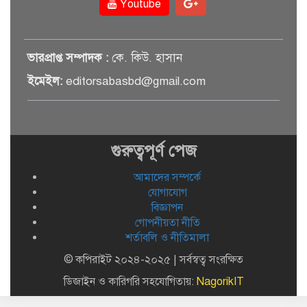
Youtube
players
Ninewin login steps and
ভারপ্রাপ্ত সম্পাদক :
কে. কিউ. হাসান
methods for UK players
ইমেইল:
editorsabasbd@gmail.com
Ninewin Promo Code Guide:
Claim Bonuses, Register Fast
& Play Safely in the UK
গুরুত্বপূর্ণ পেজ
Donbet Casino Security Guide
আমাদের সম্পর্কে
যোগাযোগ
বিজ্ঞাপন
গোপনীয়তা নীতি
Ninewin Login Guide: Verify
শর্তাবলি ও নীতিমালা
Your Account, Unlock Bonuses
© কপিরাইট ২০২৪-২০২৫ | সর্বস্বত্ব সংরক্ষিত
& Play Safely in the UK
ডিজাইন ও কারিগরি সহযোগিতায়:
NagorikIT