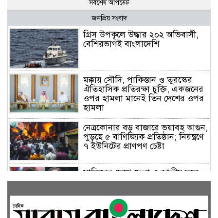
সর্বশেষ আপডেট
জনপ্রিয় সংবাদ
গ্রিস উপকূলে উদ্ধার ২০২ অভিবাসী,
বেশিরভাগই বাংলাদেশি
মক্কায় সৌদি, পাকিস্তান ও তুরস্কের
ঐতিহাসিক প্রতিরক্ষা চুক্তি, একজনের
ওপর হামলা মানেই তিন দেশের ওপর
হামলা
নেত্রকোনার বড় বাজারে ভয়াবহ আগুন,
পুড়ছে ৫ বাণিজ্যিক প্রতিষ্ঠান; নিয়ন্ত্রণে
৭ ইউনিটের প্রাণপণ চেষ্টা
সাকিবের দেশে ফেরা ও জাতীয় দলে
ফেরার সম্ভাবনা নেই, ইঙ্গিত ক্রীড়া
প্রতিমন্ত্রীর
ফেসবুকে যুক্ত হলো বিকাশ, সহজ