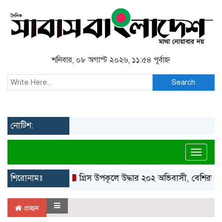
শনিবার, ০৮ অগাস্ট ২০২৬, ১১:৫৪ পূর্বাহ্ন
Search
নোটিশ:
Toggl
শিরোনামঃ
গ্রিস উপকূলে উদ্ধার ২০২ অভিবাসী, বেশিরভাগই
প্রচ্ছদ