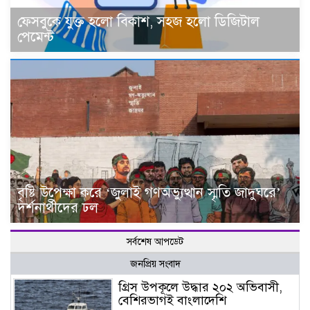
ফেসবুকে যুক্ত হলো বিকাশ, সহজ হলো ডিজিটাল
পেমেন্ট
বৃষ্টি উপেক্ষা করে ‘জুলাই গণঅভ্যুত্থান স্মৃতি জাদুঘরে’
দর্শনার্থীদের ঢল
সর্বশেষ আপডেট
জনপ্রিয় সংবাদ
গ্রিস উপকূলে উদ্ধার ২০২ অভিবাসী,
বেশিরভাগই বাংলাদেশি