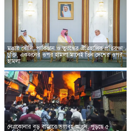
মক্কায় সৌদি, পাকিস্তান ও তুরস্কের ঐতিহাসিক প্রতিরক্ষা
চুক্তি, একজনের ওপর হামলা মানেই তিন দেশের ওপর
হামলা
নেত্রকোনার বড় বাজারে ভয়াবহ আগুন, পুড়ছে ৫