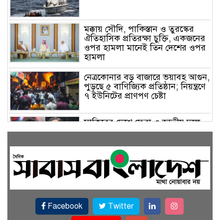
মক্কায় সৌদি, পাকিস্তান ও তুরস্কের
ঐতিহাসিক প্রতিরক্ষা চুক্তি, একজনের
ওপর হামলা মানেই তিন দেশের ওপর
হামলা
নেত্রকোনার বড় বাজারে ভয়াবহ আগুন,
পুড়ছে ৫ বাণিজ্যিক প্রতিষ্ঠান; নিয়ন্ত্রণে
৭ ইউনিটের প্রাণপণ চেষ্টা
সাকিবের দেশে ফেরা ও জাতীয় দলে
ফেরার সম্ভাবনা নেই, ইঙ্গিত ক্রীড়া
প্রতিমন্ত্রীর
ফেসবুকে যুক্ত হলো বিকাশ, সহজ
হলো ডিজিটাল পেমেন্ট
Facebook
Twitter
বৃষ্টি উপেক্ষা করে ‘জুলাই গণঅভ্যুত্থান